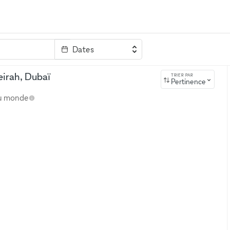
Dates
clé
eirah, Dubaï
TRIER PAR
Pertinence
au monde