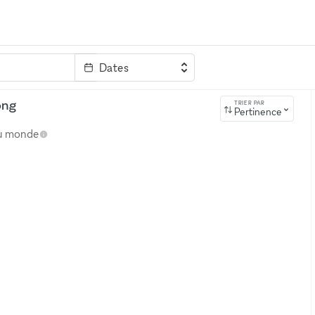
Dates
clé
ong
TRIER PAR
Pertinence
au monde