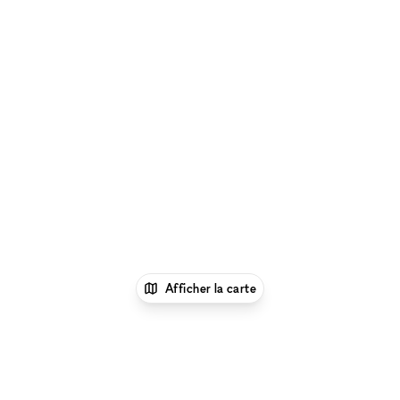
Afficher la carte
xNomad
Louer un bureau
Location Espace