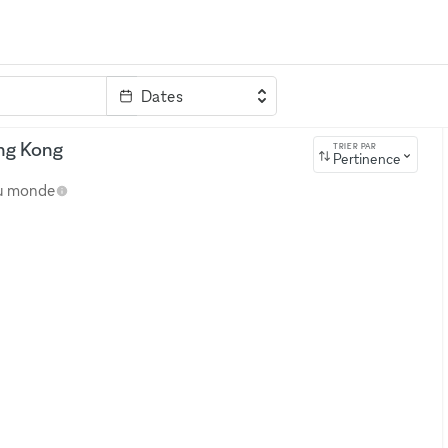
Dates
clé
ong Kong
TRIER PAR
Pertinence
au monde