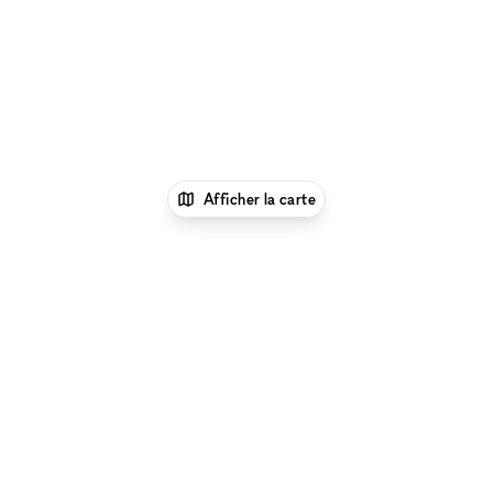
Afficher la carte
xNomad
Louer un bureau
Location Espace
Bureau Flexible à Kansas City
Parcourir par type d'espace à Kansas City :
Location
Galeries d'Art à Kansas City
|
Location Salles De
Conférence à Kansas City
|
Location Espaces