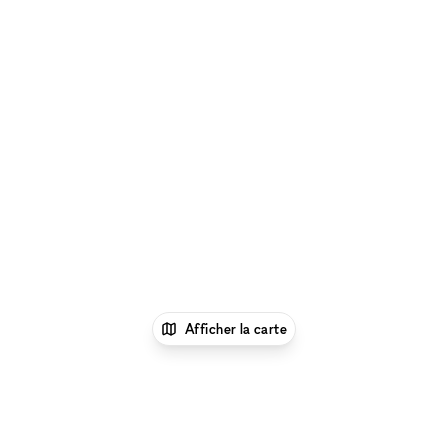
Afficher la carte
xNomad
Louer une salle de