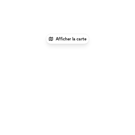
Afficher la carte
1
xNomad
Louer un bureau
Location Espace
Bureau Flexible à Mesa
Parcourir par type d'espace à Mesa :
Location Galeries
d'Art à Mesa
|
Location Salles De Conférence à Mesa
|
Location Espaces Événementiels à Mesa
|
Location
Restaurants & Bars Éphémères à Mesa
|
Location Salles
& Espaces de Réunion à Mesa
|
Espace Shooting