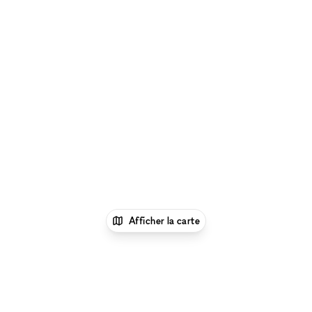
Afficher la carte
1
xNomad
Louer un local
commercial
Location Local Commercial