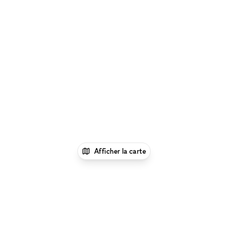
Afficher la carte
1
xNomad
Louer un restaurant ou bar
éphémère
Location Restaurants & Bars Éphémères