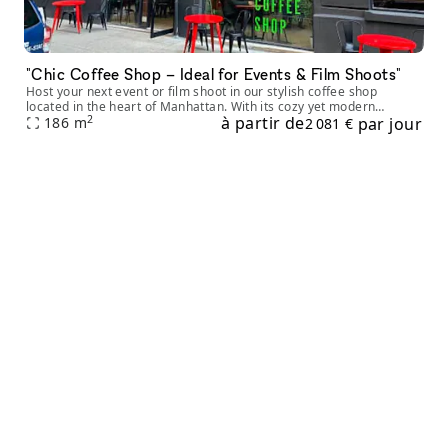
"Chic Coffee Shop – Ideal for Events & Film Shoots"
Host your next event or film shoot in our stylish coffee shop
located in the heart of Manhattan. With its cozy yet modern
2
à partir de
par jour
interior, this intimate space offers a warm ambiance, perfect for
186
m
2 081 €
small priva