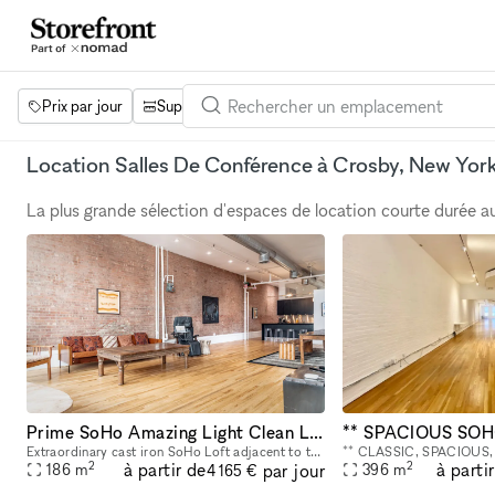
Prix par jour
Superficie
Projets
Équipements
Mot 
Location Salles De Conférence à Crosby, New Yor
La plus grande sélection d'espaces de location courte durée 
Prime SoHo Amazing Light Clean Loft Production & Event Space
Extraordinary cast iron SoHo Loft adjacent to the Mercer hotel on one of downtown's most prestigious and quietest blocks with amazing light and tall 15 ft ceilings. Rent our space a la carte, or par
2
2
à partir de
à parti
par jour
186
m
396
m
4 165 €