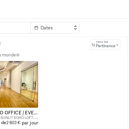
Dates
clé
k
TRIER PAR
Pertinence
au monde
** SPACIOUS SOHO OFFICE / EVENT SPACE, Move-In Ready ** 4th Floor.
** CLASSIC, SPACIOUS, SUNLIT SOHO LOFT, 4th Floor ** WITH 3 MEETING ROOMS, 2 BATHROOMS + KITCHEN PERFECT for events, meetings, photo/video shoots, launches, production, showroom, etc. ABOUT THE SPA
r de
par jour
2 603 €