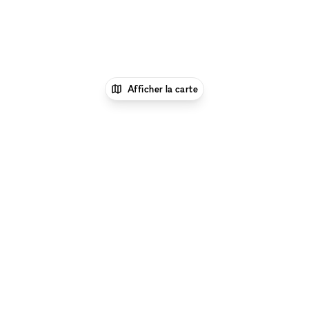
Afficher la carte
xNomad
Lieu shooting photo/video
Espace
Shooting Photo/Video à Nimes
Parcourir par type d'espace à Nimes :
Location Galeries
d'Art à Nimes
|
Location Salles De Conférence à Nimes
|
Location Espaces Événementiels à Nimes
|
Location
Restaurants & Bars Éphémères à Nimes
|
Location
Salles & Espaces de Réunion à Nimes
|
Location Espace