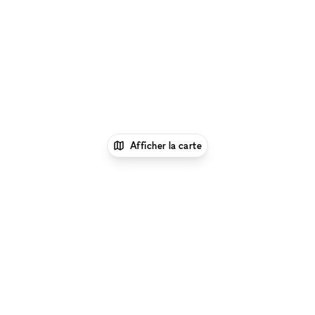
Afficher la carte
xNomad
Lieu shooting photo/video
Espace
Shooting Photo/Video à La Ville d'Oklahoma
Parcourir par type d'espace à La Ville d'Oklahoma
:
Location Galeries d'Art à La Ville d'Oklahoma
|