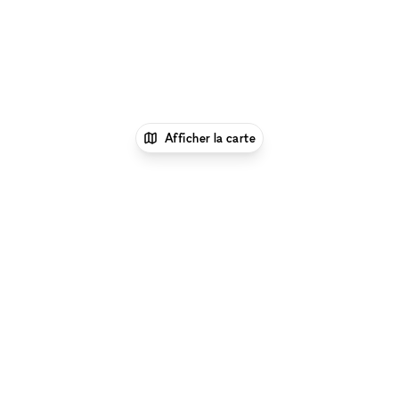
Afficher la carte
xNomad
Lieu shooting photo/video
Espace
Shooting Photo/Video à Orleans
Parcourir par type d'espace à Orleans :
Location
Galeries d'Art à Orleans
|
Location Salles De
Conférence à Orleans
|
Location Espaces
Événementiels à Orleans
|
Location Restaurants & Bars