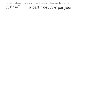
Située dans une des quartiers le plus visité de la ville, Montmartre. Cette espace est idéal pour des créateurs de mode ou vintage, qui souhaite proposer un concept innovateur. Coffee & Shopping. Age
2
à partir de
par jour
62
m
685 €