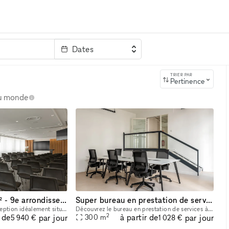
Dates
clé
TRIER PAR
Pertinence
au monde
Rooftop de 300 m² - 9e arrondissement de Paris
Super bureau en prestation de services - dans le 9ème arrondissement de Paris
L'Espace est un lieu d'exception idéalement situé dans le 9e arrondissement de Paris. A proximité vous trouverez la gare Saint-Lazare, le métro Trinité, plusieurs Parkings, un large choix d'hôtels et
Découvrez le bureau en prestation de services à dans le 9ème arrondissement de Paris : des espaces indépendants et clé-en-main, incluant le mobilier, le ménage et la maintenance par une équipe dédiée
2
r de
à partir de
par jour
par jour
300
m
5 940 €
1 028 €