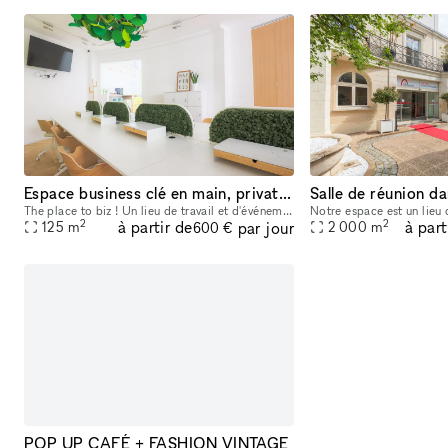
Espace business clé en main, privatif et modulable, réservation à la journée
Salle de réunion d
The place to biz ! Un lieu de travail et d'événementiel entièrement privatif, clé en main et modulable qui s'adapte à tous vos projets et vos besoins. Tout ce que vous avez à faire, c'est de vous in
2
2
à partir de
à part
par jour
125
m
2 000
m
600 €
POP UP CAFÉ + FASHION VINTAGE