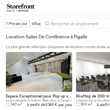
Prix par jour
Superficie
Projets
Équipements
Mot 
Location Salles De Conférence à Pigalle
La plus grande sélection d'espaces de location courte durée 
Espace Exceptionnel pour Pop up store et Showrooms à Montmartre
Le prix pendant la Fashion Week et/ou la Design Week est sur devis, majoré de 25% pour la période de l'événement. Situé au cœur de Paris, ce lieu est idéalement adapté pour des événements tels que co
2
2
à partir de
à parti
par jour
240
m
300
m
3 360 €