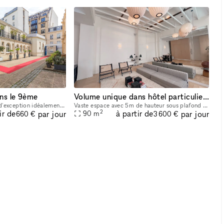
ans le 9ème
Volume unique dans hôtel particulier historique IXe ardt
Notre espace est un lieu d'exception idéalement situé dans le 9e arrondissement de Paris. A proximité vous trouverez la gare Saint-Lazare, le métro Trinité, plusieurs Parkings, un large choix d'hôtel
Vaste espace avec 5m de hauteur sous plafond dans le quartier prisé Saint-George Martyrs. Niché en fond de cour, dans une voie piétonne prisée, cet hotel particulier ancienne demeure d'un galeriste
2
ir de
à partir de
par jour
par jour
90
m
660 €
3 600 €