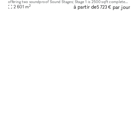
offering two soundproof Sound Stages; Stage 1 is 2500 sqft complete
2
à partir de
par jour
with wall-to-wall electrical grid perfect for TV and movie prod
2 601
m
5 723 €