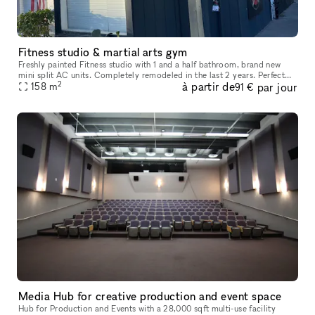
Fitness studio & martial arts gym
Freshly painted Fitness studio with 1 and a half bathroom, brand new
mini split AC units. Completely remodeled in the last 2 years. Perfect
2
à partir de
par jour
space for a dancing studio, yoga studio, fitness studio, of
158
m
91 €
Media Hub for creative production and event space
Hub for Production and Events with a 28,000 sqft multi-use facility