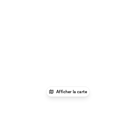
Afficher la carte
1
xNomad
Louer un bureau
Location Espace
Bureau Flexible à Phénix