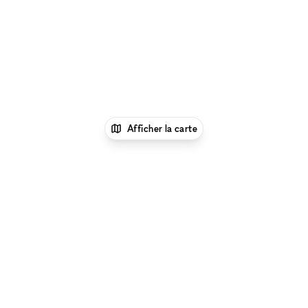
Afficher la carte
1
xNomad
Louer une salle de
réunion
Location Salles & Espaces de Réunion à
Rennes
Parcourir par type d'espace à Rennes :
Location
Galeries d'Art à Rennes
|
Location Salles De Conférence