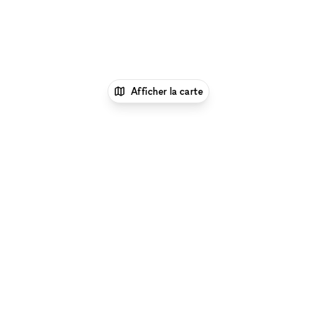
Afficher la carte
1
xNomad
Louer un bureau
Location Espace
Bureau Flexible à Rouen
Parcourir par type d'espace à Rouen :
Location Galeries
d'Art à Rouen
|
Location Salles De Conférence à Rouen
|
Location Espaces Événementiels à Rouen
|
Location
Restaurants & Bars Éphémères à Rouen
|
Location
Salles & Espaces de Réunion à Rouen
|
Espace Shooting