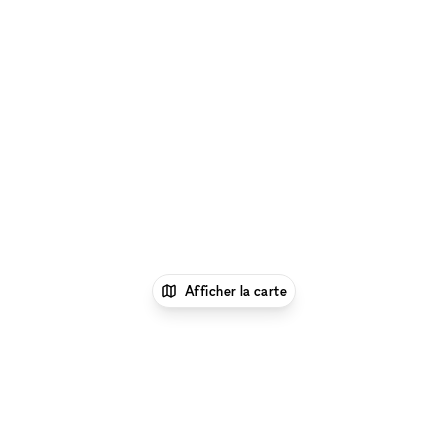
Afficher la carte
1
xNomad
Location showroom
Location
Showrooms à San Francisco
Location Showrooms à