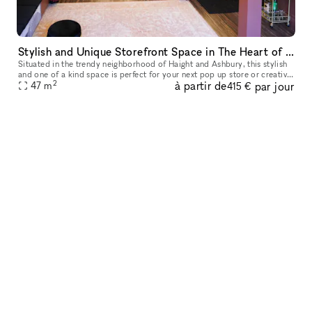
Stylish and Unique Storefront Space in The Heart of Haight
Situated in the trendy neighborhood of Haight and Ashbury, this stylish
and one of a kind space is perfect for your next pop up store or creative
2
à partir de
par jour
47
m
space! This is a fully private studio/space with la
415 €