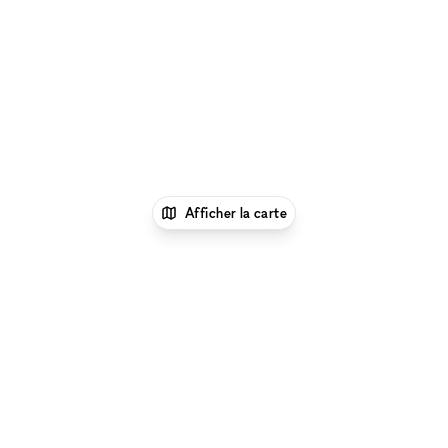
Afficher la carte
xNomad
Louer un bureau
Location Espace
Bureau Flexible à Sydney
Location Espace Bureau
Flexible à Manly, Sydney
Parcourir par type d'espace à Manly, Sydney :
Location