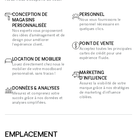
CONCEPTION DE
PERSONNEL
MAGASINS
Nous vous fournissons le
personnel nécessaire en
PERSONNALISÉE
quelques clics.
Nos experts vous proposeront
des idées d'aménagement et de
design pour améliorer
POINT DE VENTE
l'expérience client.
Acceptez toutes les principales
cartes de crédit pour une
expérience fluide.
LOCATION DE MOBILIER
Louez directement chez nous le
mobilier de votre moodboard
MARKETING
personnalisé, sans tracas !
D'INFLUENCE
Assurez la visibilité de votre
DONNÉES & ANALYSES
marque grâce à nos stratégies
de marketing d'influence
Mesurez et comprenez votre
ciblées.
succès grâce à nos données et
analyses simplifiées.
EMPLACEMENT