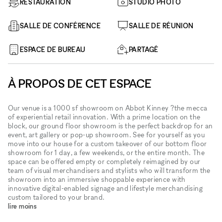
RESTAURATION
STUDIO PHOTO
SALLE DE CONFÉRENCE
SALLE DE RÉUNION
ESPACE DE BUREAU
PARTAGÉ
À PROPOS DE CET ESPACE
Our venue is a 1000 sf showroom on Abbot Kinney ?the mecca
of experiential retail innovation. With a prime location on the
block, our ground floor showroom is the perfect backdrop for an
event, art gallery or pop-up showroom. See for yourself as you
move into our house for a custom takeover of our bottom floor
showroom for 1 day, a few weekends, or the entire month. The
space can be offered empty or completely reimagined by our
team of visual merchandisers and stylists who will transform the
showroom into an immersive shoppable experience with
innovative digital-enabled signage and lifestyle merchandising
custom tailored to your brand.
lire moins