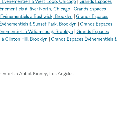
 Événementiels à West Loop, Chicago
|
Grands Espaces
nementiels à River North, Chicago
|
Grands Espaces
Événementiels à Bushwick, Brooklyn
|
Grands Espaces
Événementiels à Sunset Park, Brooklyn
|
Grands Espaces
nementiels à Williamsburg, Brooklyn
|
Grands Espaces
à Clinton Hill, Brooklyn
|
Grands Espaces Événementiels à
ntiels à Abbot Kinney, Los Angeles
A PROPOS DE
JURIDIQUE