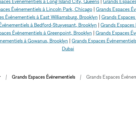
aces Événementiels à Long Island City, Queens
|
Grands Espaces
aces Événementiels à Lincoln Park, Chicago
|
Grands Espaces Évé
s Événementiels à East Williamsburg, Brooklyn
|
Grands Espaces 
Événementiels à Bedford-Stuyvesant, Brooklyn
|
Grands Espaces 
aces Événementiels à Greenpoint, Brooklyn
|
Grands Espaces Évé
nementiels à Gowanus, Brooklyn
|
Grands Espaces Événementiels 
Dubai
r
Grands Espaces Événementiels
Grands Espaces Événeme
EXPLORER LES