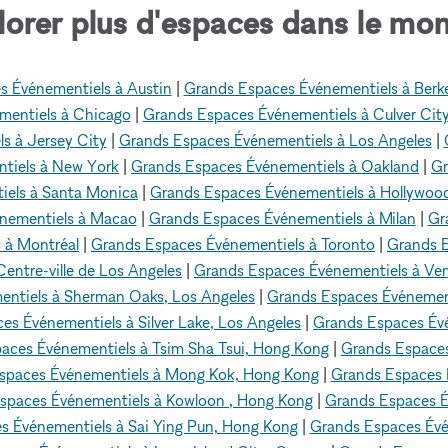
lorer plus d'espaces dans le mon
s Événementiels à Austin
|
Grands Espaces Événementiels à Berk
mentiels à Chicago
|
Grands Espaces Événementiels à Culver Cit
s à Jersey City
|
Grands Espaces Événementiels à Los Angeles
|
tiels à New York
|
Grands Espaces Événementiels à Oakland
|
Gr
iels à Santa Monica
|
Grands Espaces Événementiels à Hollywoo
nementiels à Macao
|
Grands Espaces Événementiels à Milan
|
Gr
 à Montréal
|
Grands Espaces Événementiels à Toronto
|
Grands E
entre-ville de Los Angeles
|
Grands Espaces Événementiels à Ven
ntiels à Sherman Oaks, Los Angeles
|
Grands Espaces Événementi
es Événementiels à Silver Lake, Los Angeles
|
Grands Espaces Évé
aces Événementiels à Tsim Sha Tsui, Hong Kong
|
Grands Espace
spaces Événementiels à Mong Kok, Hong Kong
|
Grands Espaces 
spaces Événementiels à Kowloon , Hong Kong
|
Grands Espaces É
s Événementiels à Sai Ying Pun, Hong Kong
|
Grands Espaces Évé