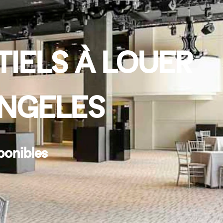
IELS À LOUER
ANGELES
ponibles