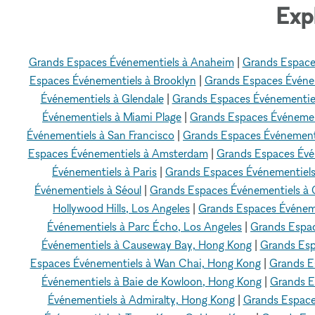
Exp
Grands Espaces Événementiels à Anaheim
|
Grands Espace
Espaces Événementiels à Brooklyn
|
Grands Espaces Événe
Événementiels à Glendale
|
Grands Espaces Événementiel
Événementiels à Miami Plage
|
Grands Espaces Événemen
Événementiels à San Francisco
|
Grands Espaces Événement
Espaces Événementiels à Amsterdam
|
Grands Espaces Évé
Événementiels à Paris
|
Grands Espaces Événementiels
Événementiels à Séoul
|
Grands Espaces Événementiels à C
Hollywood Hills, Los Angeles
|
Grands Espaces Événeme
Événementiels à Parc Écho, Los Angeles
|
Grands Espac
Événementiels à Causeway Bay, Hong Kong
|
Grands Esp
Espaces Événementiels à Wan Chai, Hong Kong
|
Grands E
Événementiels à Baie de Kowloon, Hong Kong
|
Grands E
Événementiels à Admiralty, Hong Kong
|
Grands Espace