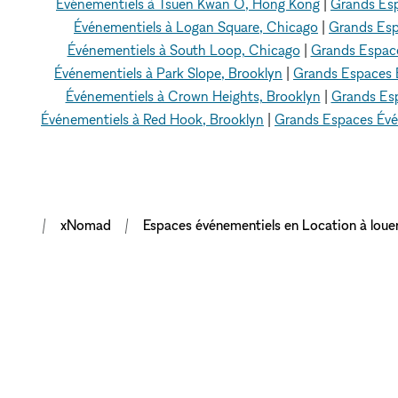
Événementiels à Tsuen Kwan O, Hong Kong
|
Grands Esp
Événementiels à Logan Square, Chicago
|
Grands Esp
Événementiels à South Loop, Chicago
|
Grands Espace
Événementiels à Park Slope, Brooklyn
|
Grands Espaces 
Événementiels à Crown Heights, Brooklyn
|
Grands Esp
Événementiels à Red Hook, Brooklyn
|
Grands Espaces Évé
xNomad
Espaces événementiels en Location à loue