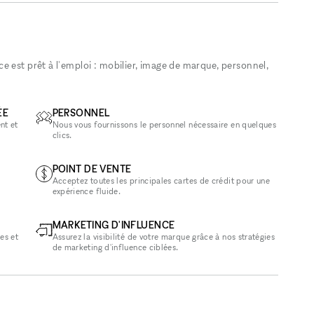
 est prêt à l'emploi : mobilier, image de marque, personnel,
ÉE
PERSONNEL
nt et
Nous vous fournissons le personnel nécessaire en quelques
clics.
POINT DE VENTE
Acceptez toutes les principales cartes de crédit pour une
expérience fluide.
MARKETING D'INFLUENCE
es et
Assurez la visibilité de votre marque grâce à nos stratégies
de marketing d'influence ciblées.