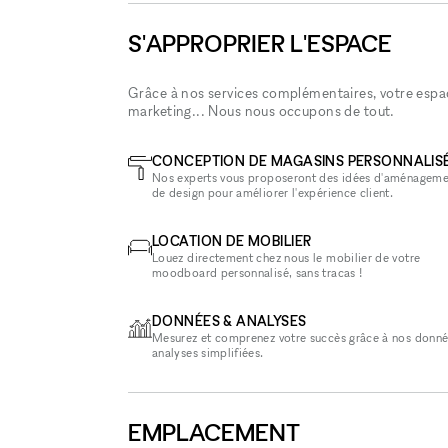
S'APPROPRIER L'ESPACE
Grâce à nos services complémentaires, votre espace
marketing... Nous nous occupons de tout.
CONCEPTION DE MAGASINS PERSONNALIS
Nos experts vous proposeront des idées d'aménageme
de design pour améliorer l'expérience client.
LOCATION DE MOBILIER
Louez directement chez nous le mobilier de votre
moodboard personnalisé, sans tracas !
DONNÉES & ANALYSES
Mesurez et comprenez votre succès grâce à nos donné
analyses simplifiées.
EMPLACEMENT