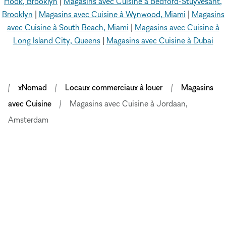
Hook, Brooklyn
|
Magasins avec Cuisine à Bedford-Stuyvesant,
Brooklyn
|
Magasins avec Cuisine à Wynwood, Miami
|
Magasins
avec Cuisine à South Beach, Miami
|
Magasins avec Cuisine à
Long Island City, Queens
|
Magasins avec Cuisine à Dubai
xNomad
Locaux commerciaux à louer
Magasins
avec Cuisine
Magasins avec Cuisine à Jordaan,
Amsterdam