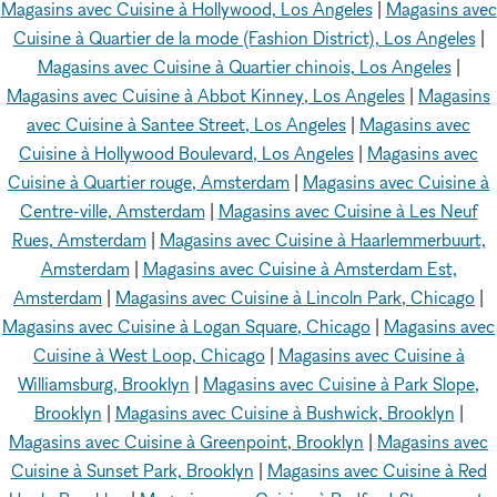
Magasins avec Cuisine à Hollywood, Los Angeles
|
Magasins avec
Cuisine à Quartier de la mode (Fashion District), Los Angeles
|
Magasins avec Cuisine à Quartier chinois, Los Angeles
|
Magasins avec Cuisine à Abbot Kinney, Los Angeles
|
Magasins
avec Cuisine à Santee Street, Los Angeles
|
Magasins avec
Cuisine à Hollywood Boulevard, Los Angeles
|
Magasins avec
Cuisine à Quartier rouge, Amsterdam
|
Magasins avec Cuisine à
Centre-ville, Amsterdam
|
Magasins avec Cuisine à Les Neuf
Rues, Amsterdam
|
Magasins avec Cuisine à Haarlemmerbuurt,
Amsterdam
|
Magasins avec Cuisine à Amsterdam Est,
Amsterdam
|
Magasins avec Cuisine à Lincoln Park, Chicago
|
Magasins avec Cuisine à Logan Square, Chicago
|
Magasins avec
Cuisine à West Loop, Chicago
|
Magasins avec Cuisine à
Williamsburg, Brooklyn
|
Magasins avec Cuisine à Park Slope,
Brooklyn
|
Magasins avec Cuisine à Bushwick, Brooklyn
|
Magasins avec Cuisine à Greenpoint, Brooklyn
|
Magasins avec
Cuisine à Sunset Park, Brooklyn
|
Magasins avec Cuisine à Red