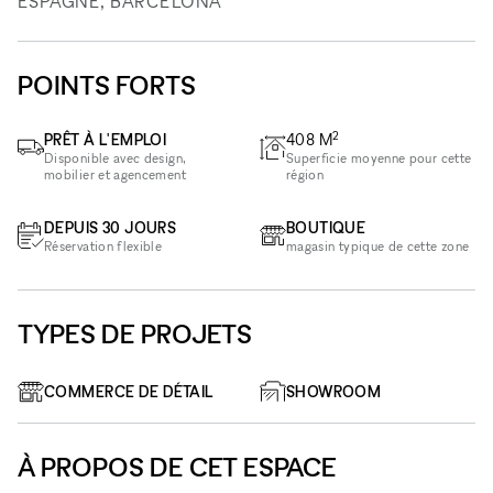
ESPAGNE, BARCELONA
POINTS FORTS
2
PRÊT À L'EMPLOI
408
M
Disponible avec design,
Superficie moyenne pour cette
mobilier et agencement
région
DEPUIS 30 JOURS
BOUTIQUE
Réservation flexible
magasin typique de cette zone
TYPES DE PROJETS
COMMERCE DE DÉTAIL
SHOWROOM
À PROPOS DE CET ESPACE