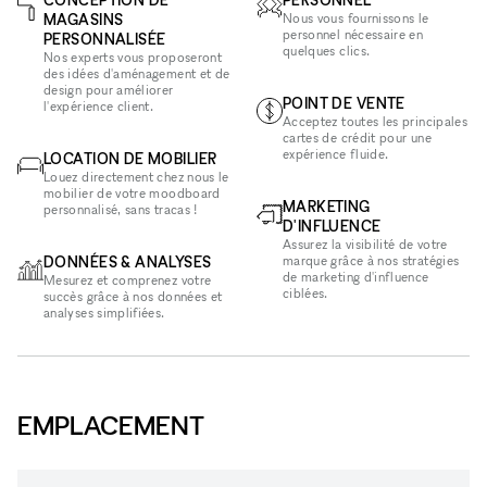
MAGASINS
Nous vous fournissons le
personnel nécessaire en
PERSONNALISÉE
quelques clics.
Nos experts vous proposeront
des idées d'aménagement et de
design pour améliorer
POINT DE VENTE
l'expérience client.
Acceptez toutes les principales
cartes de crédit pour une
expérience fluide.
LOCATION DE MOBILIER
Louez directement chez nous le
mobilier de votre moodboard
MARKETING
personnalisé, sans tracas !
D'INFLUENCE
Assurez la visibilité de votre
DONNÉES & ANALYSES
marque grâce à nos stratégies
de marketing d'influence
Mesurez et comprenez votre
ciblées.
succès grâce à nos données et
analyses simplifiées.
EMPLACEMENT