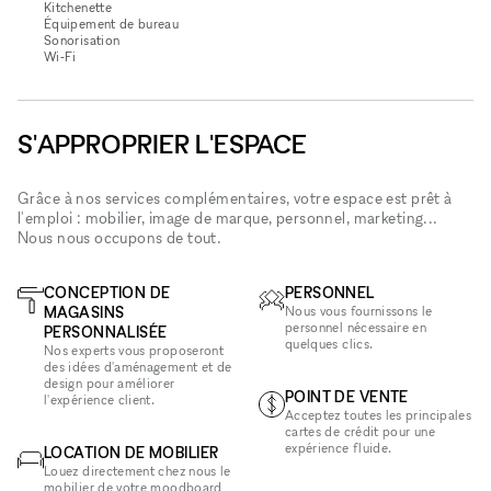
Kitchenette
Équipement de bureau
Sonorisation
Wi‑Fi
S'APPROPRIER L'ESPACE
Grâce à nos services complémentaires, votre espace est prêt à
l'emploi : mobilier, image de marque, personnel, marketing...
Nous nous occupons de tout.
CONCEPTION DE
PERSONNEL
MAGASINS
Nous vous fournissons le
personnel nécessaire en
PERSONNALISÉE
quelques clics.
Nos experts vous proposeront
des idées d'aménagement et de
design pour améliorer
POINT DE VENTE
l'expérience client.
Acceptez toutes les principales
cartes de crédit pour une
expérience fluide.
LOCATION DE MOBILIER
Louez directement chez nous le
mobilier de votre moodboard