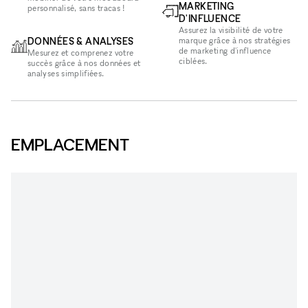
MARKETING
personnalisé, sans tracas !
D'INFLUENCE
Assurez la visibilité de votre
DONNÉES & ANALYSES
marque grâce à nos stratégies
de marketing d'influence
Mesurez et comprenez votre
ciblées.
succès grâce à nos données et
analyses simplifiées.
EMPLACEMENT