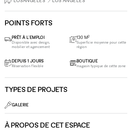
LOSANGELES
LOS ANGELES
POINTS FORTS
2
PRÊT À L'EMPLOI
130
M
Disponible avec design,
Superficie moyenne pour cette
mobilier et agencement
région
DEPUIS 1 JOURS
BOUTIQUE
Réservation flexible
magasin typique de cette zone
TYPES DE PROJETS
GALERIE
À PROPOS DE CET ESPACE