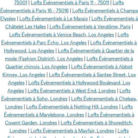
75001
|
Lofts Événementiels à Paris 11 - 75011
|
Lofts
Événementiels à Paris 16 - 75016
|
Lofts Événementiels à Champs
Elysées
|
Lofts Événementiels à Le Marais
|
Lofts Événementiels à
Châtelet Les Halles
|
Lofts Événementiels à Vendôme, Paris
|
Lofts Événementiels à Venice Beach, Los Angeles
|
Lofts
Événementiels à Parc Écho, Los Angeles
|
Lofts Événementiels à
Hollywood, Los Angeles
|
Lofts Événementiels à Quartier de la
mode (Fashion District), Los Angeles
|
Lofts Événementiels à
Quartier chinois, Los Angeles
|
Lofts Événementiels à Abbot
Kinney, Los Angeles
|
Lofts Événementiels à Santee Street, Los
Angeles
|
Lofts Événementiels à Hollywood Boulevard, Los
Angeles
|
Lofts Événementiels à West End, Londres
|
Lofts
Événementiels à Soho, Londres
|
Lofts Événementiels à Chelsea,
Londres
|
Lofts Événementiels à Notting Hill, Londres
|
Lofts
Événementiels à Marylebone, Londres
|
Lofts Événementiels à
Covent Garden, Londres
|
Lofts Événementiels à Shoreditch,
Londres
|
Lofts Événementiels à Mayfair, Londres
|
Lofts