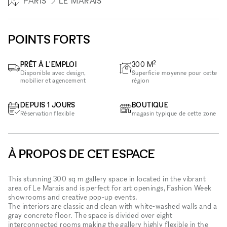
PARIS
LE MARAIS
POINTS FORTS
2
PRÊT À L'EMPLOI
300
M
Disponible avec design,
Superficie moyenne pour cette
mobilier et agencement
région
DEPUIS 1 JOURS
BOUTIQUE
Réservation flexible
magasin typique de cette zone
À PROPOS DE CET ESPACE
This stunning 300 sq m gallery space in located in the vibrant
area of Le Marais and is perfect for art openings, Fashion Week
showrooms and creative pop-up events.
The interiors are classic and clean with white-washed walls and a
gray concrete floor. The space is divided over eight
interconnected rooms making the gallery highly flexible in the