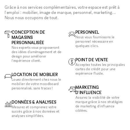
Grâce à nos services complémentaires, votre espace est prêt à
l'emploi : mobilier, image de marque, personnel, marketing...
Nous nous occupons de tout.
CONCEPTION DE
PERSONNEL
MAGASINS
Nous vous fournissons le
personnel nécessaire en
PERSONNALISÉE
quelques clics.
Nos experts vous proposeront
des idées d'aménagement et de
design pour améliorer
POINT DE VENTE
l'expérience client.
Acceptez toutes les principales
cartes de crédit pour une
expérience fluide.
LOCATION DE MOBILIER
Louez directement chez nous le
mobilier de votre moodboard
MARKETING
personnalisé, sans tracas !
D'INFLUENCE
Assurez la visibilité de votre
DONNÉES & ANALYSES
marque grâce à nos stratégies
de marketing d'influence
Mesurez et comprenez votre
ciblées.
succès grâce à nos données et
analyses simplifiées.