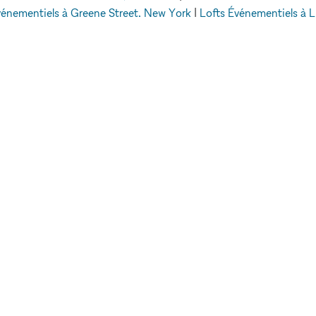
vénementiels à Greene Street, New York
|
Lofts Événementiels à 
à Elizabeth Street, Londres
|
Lofts Événementiels à Allen Street,
Événementiels
Lofts Événementiels à Paris 3 - 75003
EXPLORER LES
ESPACES
LEUR
Paris
E
Berlin
Stockholm