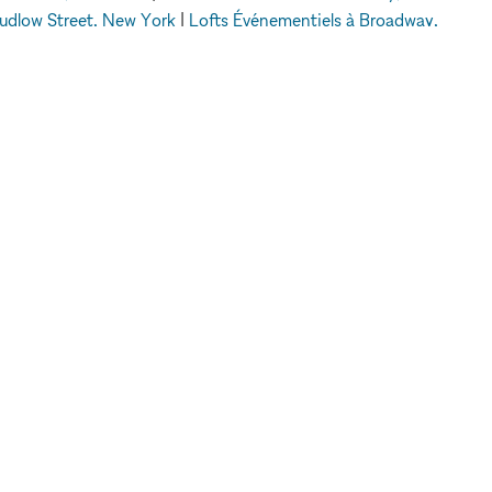
Ludlow Street, New York
|
Lofts Événementiels à Broadway,
 New York
|
Lofts Événementiels à Dubai
A PROPOS DE
JURIDIQUE
A propos de nous
Politique de
Blog
confidentialité
Contactez nous
Conditions
FAQ
d'utilisation
Pour les marques
Politique en matière