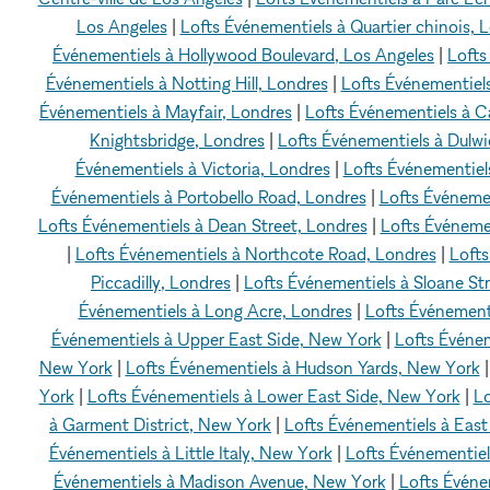
Los Angeles
|
Lofts Événementiels à Quartier chinois, 
Événementiels à Hollywood Boulevard, Los Angeles
|
Lofts
Événementiels à Notting Hill, Londres
|
Lofts Événementiel
Événementiels à Mayfair, Londres
|
Lofts Événementiels à 
Knightsbridge, Londres
|
Lofts Événementiels à Dulwi
Événementiels à Victoria, Londres
|
Lofts Événementiels
Événementiels à Portobello Road, Londres
|
Lofts Événemen
Lofts Événementiels à Dean Street, Londres
|
Lofts Événemen
|
Lofts Événementiels à Northcote Road, Londres
|
Lofts
Piccadilly, Londres
|
Lofts Événementiels à Sloane St
Événementiels à Long Acre, Londres
|
Lofts Événementi
Événementiels à Upper East Side, New York
|
Lofts Événe
New York
|
Lofts Événementiels à Hudson Yards, New York
York
|
Lofts Événementiels à Lower East Side, New York
|
Lo
à Garment District, New York
|
Lofts Événementiels à Eas
Événementiels à Little Italy, New York
|
Lofts Événementie
Événementiels à Madison Avenue, New York
|
Lofts Événe