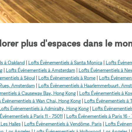
lorer plus d'espaces dans le mon
ls à Oakland
|
Lofts Événementiels à Santa Monica
|
Lofts Événem
ng
|
Lofts Événementiels à Amsterdam
|
Lofts Événementiels à Ne
ementiels à Séoul
|
Lofts Événementiels à Rome
|
Lofts Événement
 Rues, Amsterdam
|
Lofts Événementiels à Haarlemmerbuurt, Ams
ementiels à Causeway Bay, Hong Kong
|
Lofts Événementiels à Ko
s Événementiels à Wan Chai, Hong Kong
|
Lofts Événementiels à
Lofts Événementiels à Admiralty, Hong Kong
|
Lofts Événementiel
Événementiels à Paris 11 - 75011
|
Lofts Événementiels à Paris 16 -
Les Halles
|
Lofts Événementiels à Vendôme, Paris
|
Lofts Événem
ho, Los Angeles
|
Lofts Événementiels à Hollywood, Los Angeles
|