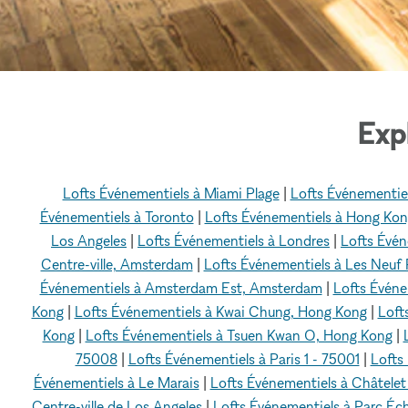
Exp
Lofts Événementiels à Miami Plage
|
Lofts Événementie
Événementiels à Toronto
|
Lofts Événementiels à Hong Ko
Los Angeles
|
Lofts Événementiels à Londres
|
Lofts Évén
Centre-ville, Amsterdam
|
Lofts Événementiels à Les Neuf
Événementiels à Amsterdam Est, Amsterdam
|
Lofts Évén
Kong
|
Lofts Événementiels à Kwai Chung, Hong Kong
|
Loft
Kong
|
Lofts Événementiels à Tsuen Kwan O, Hong Kong
|
75008
|
Lofts Événementiels à Paris 1 - 75001
|
Lofts 
Événementiels à Le Marais
|
Lofts Événementiels à Châtelet 
Centre-ville de Los Angeles
|
Lofts Événementiels à Parc Éc