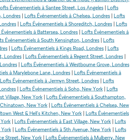
ofts Événementiels à Santee Street, Los Angeles
|
Lofts
o, Londres
|
Lofts Événementiels à Chelsea, Londres
|
Lofts
Londres
|
Lofts Événementiels à Shoreditch, Londres
|
Lofts
 Événementiels à Battersea, Londres
|
Lofts Événementiels à
ts Événementiels à South Kensington, Londres
|
Lofts
dres
|
Lofts Événementiels à Kings Road, Londres
|
Lofts
t, Londres
|
Lofts Événementiels à Regent Street, Londres
|
 Londres
|
Lofts Événementiels à Westbourne Grove, Londres
iels à Marylebone Lane, Londres
|
Lofts Événementiels à
Lofts Événementiels à Jermyn Street, Londres
|
Lofts
 Londres
|
Lofts Événementiels à Soho, New York
|
Lofts
st Village, New York
|
Lofts Événementiels à Southampton,
à Chinatown, New York
|
Lofts Événementiels à Chelsea, New
dtown West & Hell's Kitchen, New York
|
Lofts Événementiels
 York
|
Lofts Événementiels à East Village, New York
|
Lofts
 York
|
Lofts Événementiels à 5th Avenue, New York
|
Lofts
ce Street, New York
|
Lofts Événementiels à Mulberry, New