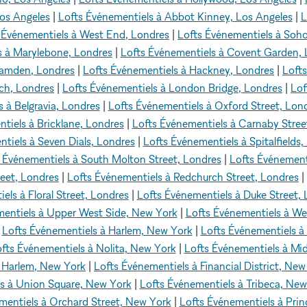
Los Angeles
|
Lofts Événementiels à Abbot Kinney, Los Angeles
|
L
 Événementiels à West End, Londres
|
Lofts Événementiels à Soh
s à Marylebone, Londres
|
Lofts Événementiels à Covent Garden, 
Camden, Londres
|
Lofts Événementiels à Hackney, Londres
|
Lofts
ch, Londres
|
Lofts Événementiels à London Bridge, Londres
|
Lof
 à Belgravia, Londres
|
Lofts Événementiels à Oxford Street, Lon
tiels à Bricklane, Londres
|
Lofts Événementiels à Carnaby Stree
tiels à Seven Dials, Londres
|
Lofts Événementiels à Spitalfields,
 Événementiels à South Molton Street, Londres
|
Lofts Événement
reet, Londres
|
Lofts Événementiels à Redchurch Street, Londres
|
els à Floral Street, Londres
|
Lofts Événementiels à Duke Street,
mentiels à Upper West Side, New York
|
Lofts Événementiels à We
|
Lofts Événementiels à Harlem, New York
|
Lofts Événementiels 
fts Événementiels à Nolita, New York
|
Lofts Événementiels à Mi
t Harlem, New York
|
Lofts Événementiels à Financial District, New
ls à Union Square, New York
|
Lofts Événementiels à Tribeca, New
mentiels à Orchard Street, New York
|
Lofts Événementiels à Prin