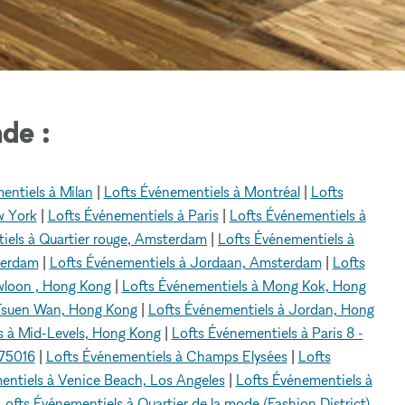
de :
entiels à Milan
|
Lofts Événementiels à Montréal
|
Lofts
w York
|
Lofts Événementiels à Paris
|
Lofts Événementiels à
iels à Quartier rouge, Amsterdam
|
Lofts Événementiels à
terdam
|
Lofts Événementiels à Jordaan, Amsterdam
|
Lofts
wloon , Hong Kong
|
Lofts Événementiels à Mong Kok, Hong
 Tsuen Wan, Hong Kong
|
Lofts Événementiels à Jordan, Hong
s à Mid-Levels, Hong Kong
|
Lofts Événementiels à Paris 8 -
 75016
|
Lofts Événementiels à Champs Elysées
|
Lofts
entiels à Venice Beach, Los Angeles
|
Lofts Événementiels à
Lofts Événementiels à Quartier de la mode (Fashion District),