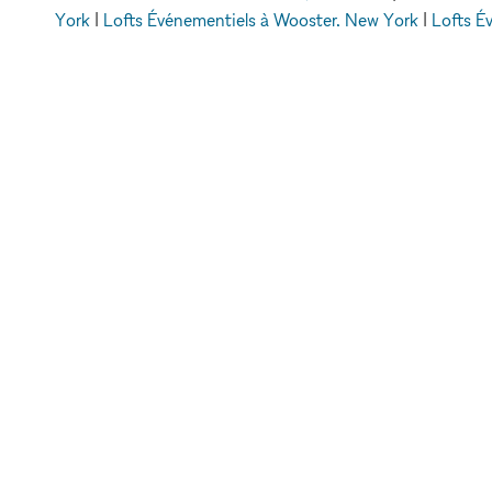
York
|
Lofts Événementiels à Wooster, New York
|
Lofts É
Soho, New York
|
Lofts Événementiels 
xNomad
Espaces événementiels à louer
Lofts 
METTRE EN VA
VOTRE MARQU