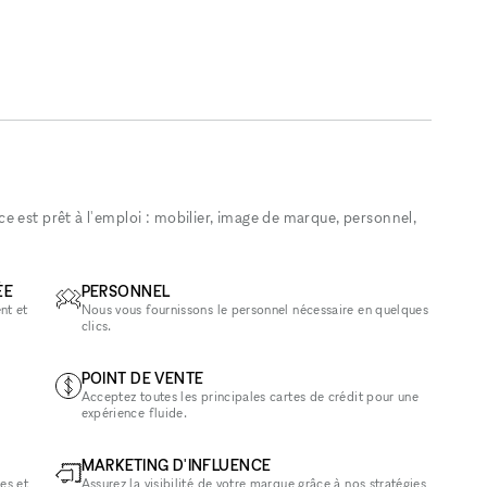
 est prêt à l'emploi : mobilier, image de marque, personnel,
ÉE
PERSONNEL
nt et
Nous vous fournissons le personnel nécessaire en quelques
clics.
POINT DE VENTE
Acceptez toutes les principales cartes de crédit pour une
expérience fluide.
MARKETING D'INFLUENCE
es et
Assurez la visibilité de votre marque grâce à nos stratégies