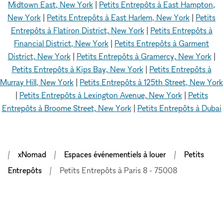
Midtown East, New York
|
Petits Entrepôts à East Hampton,
New York
|
Petits Entrepôts à East Harlem, New York
|
Petits
Entrepôts à Flatiron District, New York
|
Petits Entrepôts à
Financial District, New York
|
Petits Entrepôts à Garment
District, New York
|
Petits Entrepôts à Gramercy, New York
|
Petits Entrepôts à Kips Bay, New York
|
Petits Entrepôts à
Murray Hill, New York
|
Petits Entrepôts à 125th Street, New York
|
Petits Entrepôts à Lexington Avenue, New York
|
Petits
Entrepôts à Broome Street, New York
|
Petits Entrepôts à Dubai
xNomad
Espaces événementiels à louer
Petits
Entrepôts
Petits Entrepôts à Paris 8 - 75008