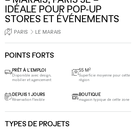
IDÉALE POUR POP-UP
STORES ET ÉVÉNEMENTS
PARIS
LE MARAIS
POINTS FORTS
2
PRÊT À L'EMPLOI
55
M
Disponible avec design,
Superficie moyenne pour cette
mobilier et agencement
région
DEPUIS 1 JOURS
BOUTIQUE
Réservation flexible
magasin typique de cette zone
TYPES DE PROJETS