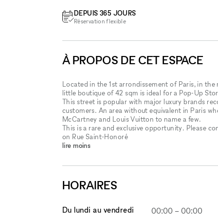
DEPUIS 365 JOURS
Réservation flexible
À PROPOS DE CET ESPACE
Located in the 1st arrondissement of Paris, in the 
little boutique of 42 sqm is ideal for a Pop-Up St
This street is popular with major luxury brands r
customers. An area without equivalent in Paris wh
McCartney and Louis Vuitton to name a few.
This is a rare and exclusive opportunity. Please c
on Rue Saint-Honoré
lire moins
HORAIRES
Du lundi au vendredi
00:00
–
00:00