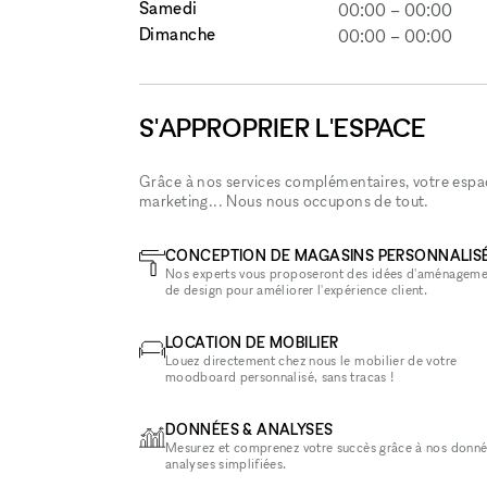
Samedi
00:00
–
00:00
Dimanche
00:00
–
00:00
S'APPROPRIER L'ESPACE
Grâce à nos services complémentaires, votre espace
marketing... Nous nous occupons de tout.
CONCEPTION DE MAGASINS PERSONNALIS
Nos experts vous proposeront des idées d'aménageme
de design pour améliorer l'expérience client.
LOCATION DE MOBILIER
Louez directement chez nous le mobilier de votre
moodboard personnalisé, sans tracas !
DONNÉES & ANALYSES
Mesurez et comprenez votre succès grâce à nos donné
analyses simplifiées.