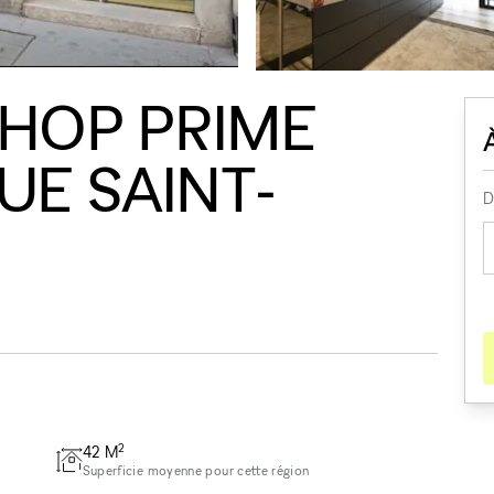
HOP PRIME
UE SAINT-
D
2
42
M
Superficie moyenne pour cette région