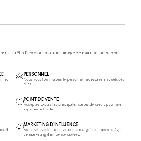
 est prêt à l'emploi : mobilier, image de marque, personnel,
ÉE
PERSONNEL
nt et
Nous vous fournissons le personnel nécessaire en quelques
clics.
POINT DE VENTE
Acceptez toutes les principales cartes de crédit pour une
expérience fluide.
MARKETING D'INFLUENCE
es et
Assurez la visibilité de votre marque grâce à nos stratégies
de marketing d'influence ciblées.