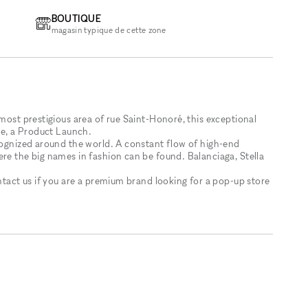
BOUTIQUE
magasin typique de cette zone
most prestigious area of ​​rue Saint-Honoré, this exceptional
ore, a Product Launch.
ecognized around the world. A constant flow of high-end
ere the big names in fashion can be found. Balanciaga, Stella
ontact us if you are a premium brand looking for a pop-up store