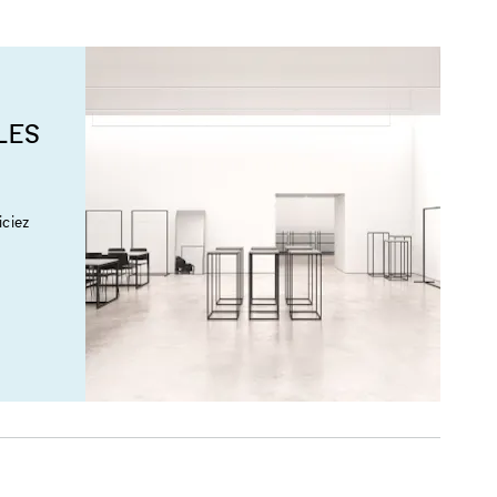
LES
ciez