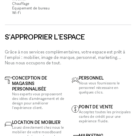
Chauffage
Équipement de bureau
Wi‑Fi
S'APPROPRIER L'ESPACE
Grâce à nos services complémentaires, votre espace est prêt à
l'emploi : mobilier, image de marque, personnel, marketing...
Nous nous occupons de tout.
CONCEPTION DE
PERSONNEL
MAGASINS
Nous vous fournissons le
personnel nécessaire en
PERSONNALISÉE
quelques clics.
Nos experts vous proposeront
des idées d'aménagement et de
design pour améliorer
POINT DE VENTE
l'expérience client.
Acceptez toutes les principales
cartes de crédit pour une
expérience fluide.
LOCATION DE MOBILIER
Louez directement chez nous le
mobilier de votre moodboard
MARKETING