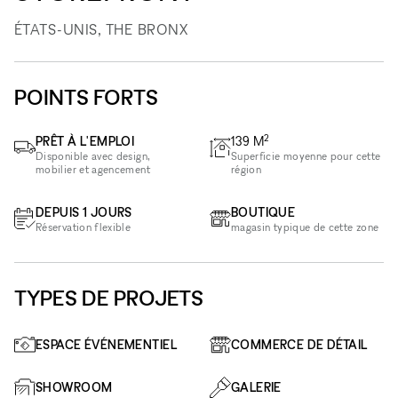
ÉTATS-UNIS, THE BRONX
POINTS FORTS
2
PRÊT À L'EMPLOI
139
M
Disponible avec design,
Superficie moyenne pour cette
mobilier et agencement
région
DEPUIS 1 JOURS
BOUTIQUE
Réservation flexible
magasin typique de cette zone
TYPES DE PROJETS
ESPACE ÉVÉNEMENTIEL
COMMERCE DE DÉTAIL
SHOWROOM
GALERIE