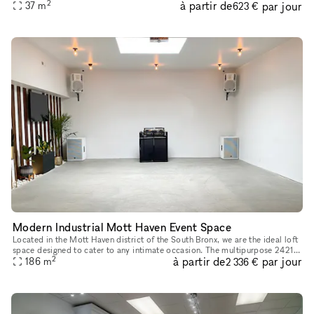
2
à partir de
par jour
designed space. Contemporary and sophisticated,
37
m
623 €
Modern Industrial Mott Haven Event Space
Located in the Mott Haven district of the South Bronx, we are the ideal loft
space designed to cater to any intimate occasion. The multipurpose 2421
2
à partir de
par jour
sq ft. space features grid designed glass sliding
186
m
2 336 €