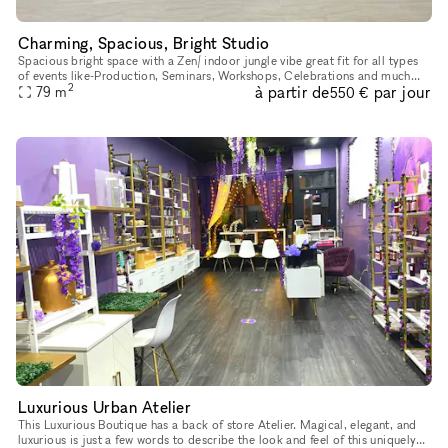
Charming, Spacious, Bright Studio
Spacious bright space with a Zen/ indoor jungle vibe great fit for all types
of events like-Production, Seminars, Workshops, Celebrations and much
2
à partir de
par jour
more! The space can accommodate up to 30 guest. Furn
79
m
550 €
Luxurious Urban Atelier
This Luxurious Boutique has a back of store Atelier. Magical, elegant, and
luxurious is just a few words to describe the look and feel of this uniquely