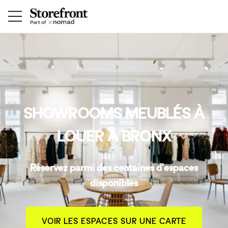
SHOWROOMS MEUBLÉS À
LOUER À BRONX
Réservez parmi des centaines d'espaces
disponibles
VOIR LES ESPACES SUR UNE CARTE