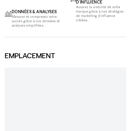
D'INFLUENCE
Assurez la visibilité de votre
DONNÉES & ANALYSES
marque grâce à nos stratégies
de marketing d'influence
Mesurez et comprenez votre
ciblées.
succès grâce à nos données et
analyses simplifiées.
EMPLACEMENT