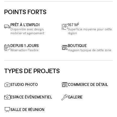
POINTS FORTS
2
PRÊT À L'EMPLOI
167
M
Disponible avec design,
Superficie moyenne pour cette
mobilier et agencement
région
DEPUIS 1 JOURS
BOUTIQUE
Réservation flexible
magasin typique de cette zone
TYPES DE PROJETS
STUDIO PHOTO
COMMERCE DE DÉTAIL
ESPACE ÉVÉNEMENTIEL
GALERIE
SALLE DE RÉUNION