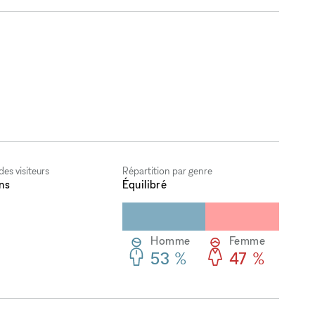
es visiteurs
Répartition par genre
ns
Équilibré
Homme
Femme
53 %
47 %