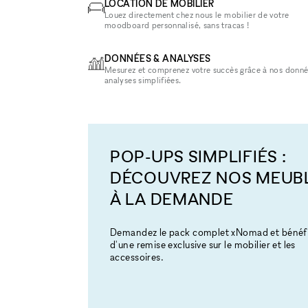
LOCATION DE MOBILIER
Louez directement chez nous le mobilier de votre
moodboard personnalisé, sans tracas !
DONNÉES & ANALYSES
Mesurez et comprenez votre succès grâce à nos donné
analyses simplifiées.
POP-UPS SIMPLIFIÉS :
DÉCOUVREZ NOS MEUB
À LA DEMANDE
Demandez le pack complet xNomad et bénéfi
d'une remise exclusive sur le mobilier et les
accessoires.