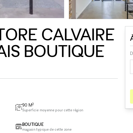
TORE CALVAIRE
AIS BOUTIQUE
D
2
90
M
Superficie moyenne pour cette région
BOUTIQUE
magasin typique de cette zone