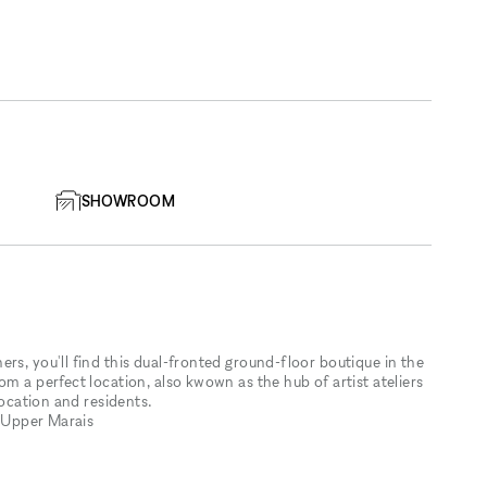
SHOWROOM
rs, you'll find this dual-fronted ground-floor boutique in the
om a perfect location, also kwown as the hub of artist ateliers
location and residents.
e Upper Marais