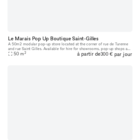
Le Marais Pop Up Boutique Saint-Gilles
A 50m2 modular pop-up store located at the corner of rue de Turenne
and rue Saint Gilles. Available for hire for showrooms, pop-up shops and
2
à partir de
par jour
art exhibitions. Suspended racks that can be hung up or r
50
m
300 €