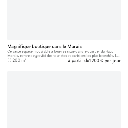
Magnifique boutique dans le Marais
Ce vaste espace modulable à louer se situe dans le quartier du Haut
Marais, centre de gravité des touristes et parisiens les plus branchés. Les
2
à partir de
par jour
boutiques y sont pointues, les bars et restaurants, con
200
m
1 200 €