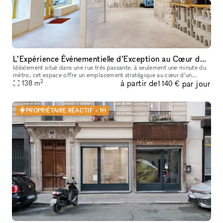
L’Expérience Événementielle d’Exception au Cœur de Bastille
Idéalement situé dans une rue très passante, à seulement une minute du
métro, cet espace offre un emplacement stratégique au cœur d’un
2
à partir de
par jour
138
m
quartier dynamique et recherché. La boutique de 90 m² bénéficie
1 140 €
PROPRIÉTAIRE RÉACTIF < 1H