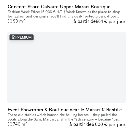
Concept Store Calvaire Upper Marais Boutique
Fashion Week Price: 15.000 € H.T. / Week Known as the place to shop
for fashion and designers, you'll find this dual-fronted ground-floor
2
à partir de
par jour
boutique in the famous Haut-Marais district. This shop benef
90
m
864 €
PREMIUM
Event Showroom & Boutique near le Marais & Bastille
These old stables which housed the hauling horses – they pulled the
boats along the Saint Martin canal in the 19th century – became “Les
2
à partir de
par jour
Fonderies du Tarn” before becoming a major packing company. It
740
m
6 000 €