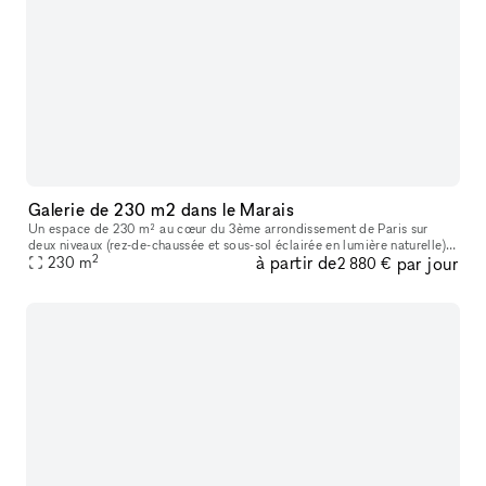
Galerie de 230 m2 dans le Marais
Un espace de 230 m² au cœur du 3ème arrondissement de Paris sur
deux niveaux (rez-de-chaussée et sous-sol éclairée en lumière naturelle) .
2
à partir de
par jour
Avec son style minimaliste et ses lignes épurées, ce lieu ba
230
m
2 880 €