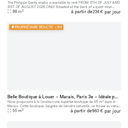
The Philippe Genty studio is available to rent FROM 11TH OF JULY AND
31ST OF AUGUST 2026 ONLY Situated at the back of a quiet inner
2
à partir de
par jour
88
m
courtyard, this space of at least 88 m² is equipped with sound a
234 €
PROPRIÉTAIRE RÉACTIF < 9H
Belle Boutique à Louer – Marais, Paris 3e – Idéale pour Pop-Up Stores et Événements
Nous proposons à la location une superbe boutique de 55 m² dans le
Marais. Cette boutique, baignée de lumière naturelle, se trouve au cœur
2
à partir de
par jour
55
m
du Marais, un quartier très prisé et dynamique. Idéale pou
960 €