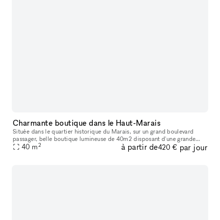
Charmante boutique dans le Haut-Marais
Située dans le quartier historique du Marais, sur un grand boulevard
passager, belle boutique lumineuse de 40m2 disposant d'une grande
2
à partir de
par jour
vitrine. Ideal pour les pop-up stores, les lancements de produit
40
m
420 €