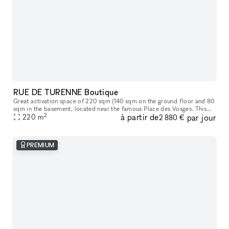
RUE DE TURENNE Boutique
Great activation space of 220 sqm (140 sqm on the ground floor and 80
sqm in the basement​,​ located near the famous Place des Vosges. This
2
à partir de
par jour
space offers great storefront on a popular street in Paris
220
m
2 880 €
PREMIUM