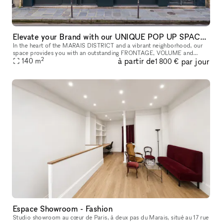
Elevate your Brand with our UNIQUE POP UP SPACE in PARIS Marais
In the heart of the MARAIS DISTRICT and a vibrant neighborhood, our
space provides you with an outstanding FRONTAGE, VOLUME and
2
à partir de
par jour
140
m
ARCHITECTURE. The location is very interesting as it is on a real sho
1 800 €
Espace Showroom - Fashion
Studio showroom au cœur de Paris, à deux pas du Marais, situé au 17 rue