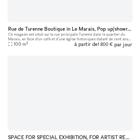
Rue de Turenne Boutique in Le Marais, Pop up/showroom
Ce magasin est situé sur la rue principale Turenne dans le quartier du
Marais, en face d'un café et d'une église historiques datant de cent ans.
2
à partir de
par jour
Il est également proche de nombreux galeries d'art ren
100
m
1 800 €
SPACE FOR SPECIAL EXHIBITION, FOR ARTIST RESIDENCY(REHEARSAL, SHOOTING PHOTO, MOOVIE), REHEARSALS, TEMPORARY STORAGE