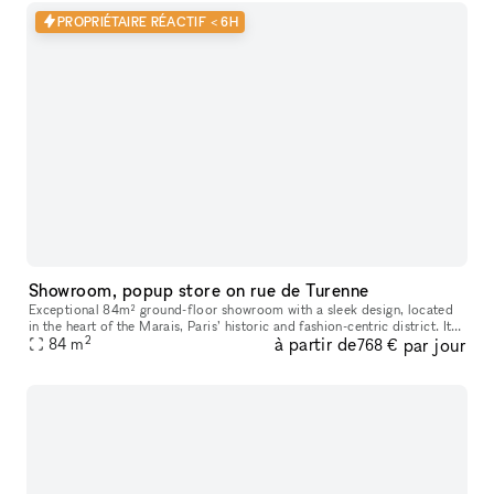
PROPRIÉTAIRE RÉACTIF < 6H
Showroom, popup store on rue de Turenne
Exceptional 84m² ground-floor showroom with a sleek design, located
in the heart of the Marais, Paris’ historic and fashion-centric district. Its
2
à partir de
par jour
prime location and flexible layout make it ideal for
84
m
768 €