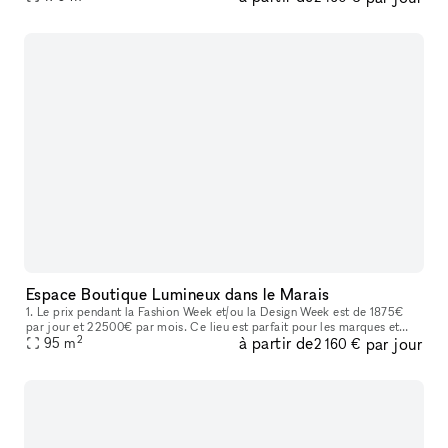
Espace Boutique Lumineux dans le Marais
1. Le prix pendant la Fashion Week et/ou la Design Week est de 1875€
par jour et 22500€ par mois. Ce lieu est parfait pour les marques et
2
à partir de
par jour
professionnels à la recherche d'une boutique éphémère ou d'un
95
m
2 160 €