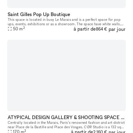
Saint Gilles Pop Up Boutique
This space is located in busy Le Marais and is a perfect space for pop
ups, events, exhibitions or as a showroom. The space have white walls,
2
à partir de
par jour
50
m
wooden flooring. Fashion week + high season prices: 7250
864 €
ATYPICAL DESIGN GALLERY & SHOOTING SPACE IN THE MARAIS
Centrally located in the Marais, Paris’s renowned fashion and art district
near Place de la Bastille and Place des Vosges, CØR Studio is a 132 sqm
2
à partir de
par jour
gallery space with an additional 30 sqm basement. De
170
m
2 160 €