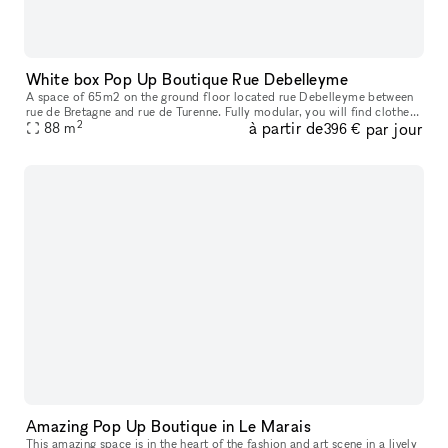
White box Pop Up Boutique Rue Debelleyme
A space of ​​65m2 on the ground floor located rue Debelleyme between
rue de Bretagne and rue de Turenne. Fully modular, you will find clothes
2
à partir de
par jour
racks, furniture, picture rails, as well as a storage spa
88
m
396 €
Amazing Pop Up Boutique in Le Marais
This amazing space is in the heart of the fashion and art scene in a lively