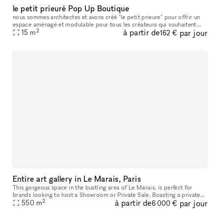
le petit prieuré Pop Up Boutique
nous sommes architectes et avons créé "le petit prieure" pour offrir un
espace aménagé et modulable pour tous les créateurs qui souhaitent
2
à partir de
par jour
présenter leur travaux ( designers, artistes, céramistes, ph
15
m
162 €
Entire art gallery in Le Marais, Paris
This gorgeous space in the bustling area of Le Marais, is perfect for
brands looking to host a Showroom or Private Sale. Boasting a private
2
à partir de
par jour
entrance that creates a well-lit ambiance. With a trendy m
550
m
6 000 €