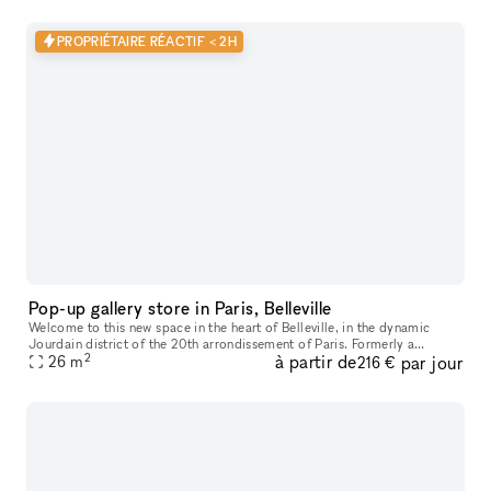
PROPRIÉTAIRE RÉACTIF < 2H
Pop-up gallery store in Paris, Belleville
Welcome to this new space in the heart of Belleville, in the dynamic
Jourdain district of the 20th arrondissement of Paris. Formerly a
2
à partir de
par jour
contemporary art gallery, this space has recently been renovated
26
m
216 €