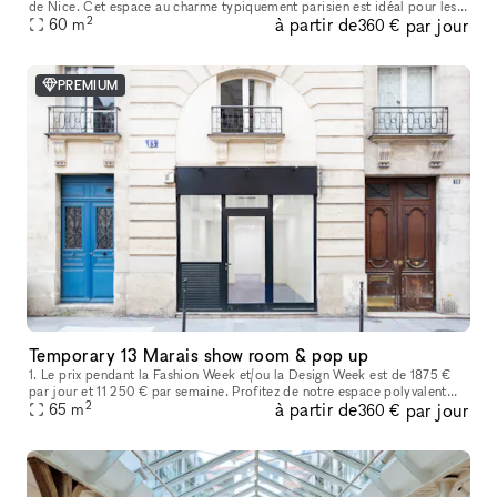
de Nice. Cet espace au charme typiquement parisien est idéal pour les
2
à partir de
par jour
showrooms, présentations de collections, pop-ups et événe
60
m
360 €
PREMIUM
Temporary 13 Marais show room & pop up
1. Le prix pendant la Fashion Week et/ou la Design Week est de 1875 €
par jour et 11 250 € par semaine. Profitez de notre espace polyvalent
2
à partir de
par jour
idéal pour les showrooms de mode, les produits de luxe, les
65
m
360 €