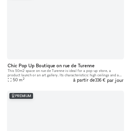
Chic Pop Up Boutique on rue de Turenne
This 50m2 space on rue de Turenne is ideal for a pop-up store, a
product launch or an art gallery. Its characteristics: high ceilings and a
2
à partir de
par jour
window that opens entirely onto the street. Available for h
50
m
336 €
PREMIUM