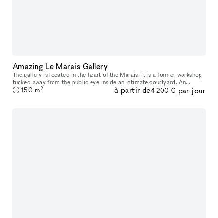
Amazing Le Marais Gallery
The gallery is located in the heart of the Marais, it is a former workshop
tucked away from the public eye inside an intimate courtyard. An
2
à partir de
par jour
atypical gallery that has known different historical perio
150
m
4 200 €