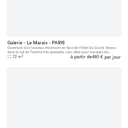
Galerie - Le Marais - PARIS
Ouverture d'un nouveau showroom en face de l'hôtel du Grand Veneur,
dans la rue de Turenne très passante, Lieu idéal pour marques de
2
à partir de
par jour
créateurs, boutique vintage, showroom, évènementiel, galeries d'a
72
m
480 €