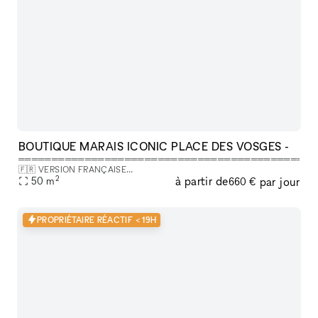
BOUTIQUE MARAIS ICONIC PLACE DES VOSGES -
═══════════════════════════════════════════
🇫🇷 VERSION FRANÇAISE
2
à partir de
par jour
═══════════════════════════════════════════
50
m
660 €
LÀ OÙ VOTRE ÉVÉNEMENT FAIT LA DIFFÉRENCE, On dit souvent que
la Place des Vosges a ce po
PROPRIÉTAIRE RÉACTIF < 19H