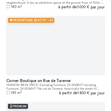
neighborhood. It has an exhibition space on the ground floor of 100m ²
2
à partir de
par jour
with an 8 meters long street side window overlooking
140
m
3 000 €
PROPRIÉTAIRE RÉACTIF < 1H
Corner Boutique on Rue de Turenne
FASHION WEEK PRICE: Excluding Furniture: 25.000€HT Including
Furniture: 28.000€HT The rue de Turenne​​,​​ historically the street of
2
à partir de
par jour
wholesalers​​,​​ has become over the years an emblematic and essen
145
m
1 800 €
PREMIUM