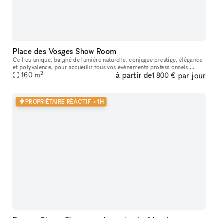
Place des Vosges Show Room
Ce lieu unique, baigné de lumière naturelle, conjugue prestige, élégance
et polyvalence, pour accueillir tous vos événements professionnels,
2
à partir de
par jour
privés ou créatifs. Que vous soyez à la recherche d’un lie
160
m
1 800 €
PROPRIÉTAIRE RÉACTIF < 1H