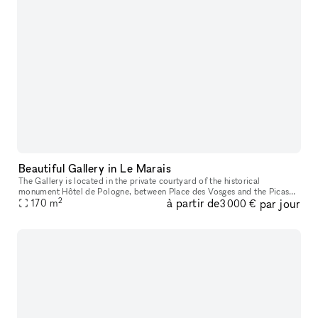
Beautiful Gallery in Le Marais
The Gallery is located in the private courtyard of the historical
monument Hôtel de Pologne, between Place des Vosges and the Picasso
2
à partir de
par jour
Museum. Facing the Perrotin Gallery within Hotel Vefour, the 170m
170
m
3 000 €