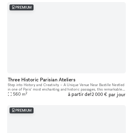
PREMIUM
Three Historic Parisian Ateliers
Step into History and Creativity – A Unique Venue Near Bastille Nestled
in one of Paris’ most enchanting and historic passages, this remarkable
2
à partir de
par jour
venue offers a one-of-a-kind experience. Housed in a f
560
m
12 000 €
PREMIUM