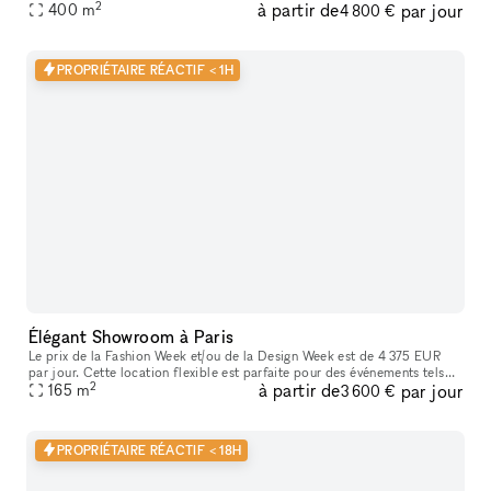
2
à partir de
par jour
tout genre : Shooting/tournage , défilé , showroom , pr
400
m
4 800 €
PROPRIÉTAIRE RÉACTIF < 1H
Élégant Showroom à Paris
Le prix de la Fashion Week et/ou de la Design Week est de 4 375 EUR
par jour. Cette location flexible est parfaite pour des événements tels
2
à partir de
par jour
que des expositions d'art, offrant des services supplémenta
165
m
3 600 €
PROPRIÉTAIRE RÉACTIF < 18H