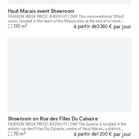
Haut Marais event Showroom
FASHION WEEK PRICE: €4000 HT / DAY This unconventional 130m2
room​,​ located in the heart of the Marais area at the end of a listed
2
à partir de
par jour
courtyard​,​ is an outstanding site because to its stunning glass r
130
m
3 360 €
Showroom on Rue des Filles Du Calvaire
FASHION WEEK PRICE: €2250 HT / DAY The Galerie is located in the
artistic rue des Filles Du Calvaire​,​ centre of Haut Marais​,​ a district
2
à partir de
par jour
known for its art galleries and high end boutiques on Beaum
70
m
1 200 €