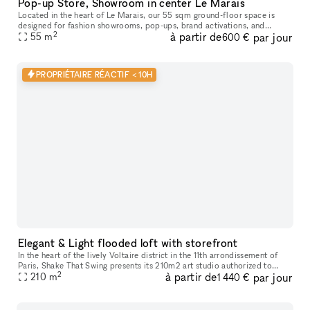
Pop-up Store, Showroom in center Le Marais
Located in the heart of Le Marais, our 55 sqm ground-floor space is
designed for fashion showrooms, pop-ups, brand activations, and
2
à partir de
par jour
creative retail experiences during Paris Fashion Week and beyond.
55
m
600 €
PROPRIÉTAIRE RÉACTIF < 10H
Elegant & Light flooded loft with storefront
In the heart of the lively Voltaire district in the 11th arrondissement of
Paris, Shake That Swing presents its 210m2 art studio authorized to
2
à partir de
par jour
receive the public (E.R.P french norm) It is in a light-
210
m
1 440 €