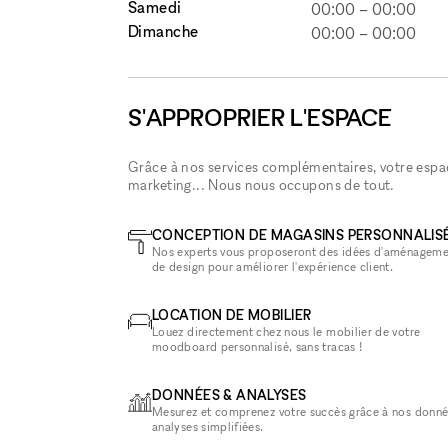
Samedi
00:00
–
00:00
Dimanche
00:00
–
00:00
S'APPROPRIER L'ESPACE
Grâce à nos services complémentaires, votre espace
marketing... Nous nous occupons de tout.
CONCEPTION DE MAGASINS PERSONNALIS
Nos experts vous proposeront des idées d'aménageme
de design pour améliorer l'expérience client.
LOCATION DE MOBILIER
Louez directement chez nous le mobilier de votre
moodboard personnalisé, sans tracas !
DONNÉES & ANALYSES
Mesurez et comprenez votre succès grâce à nos donné
analyses simplifiées.