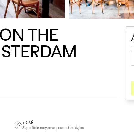
 ON THE
MSTERDAM
2
70
M
Superficie moyenne pour cette région