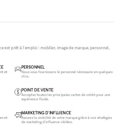
 est prêt à l'emploi : mobilier, image de marque, personnel,
ÉE
PERSONNEL
nt et
Nous vous fournissons le personnel nécessaire en quelques
clics.
POINT DE VENTE
Acceptez toutes les principales cartes de crédit pour une
expérience fluide.
MARKETING D'INFLUENCE
es et
Assurez la visibilité de votre marque grâce à nos stratégies
de marketing d'influence ciblées.