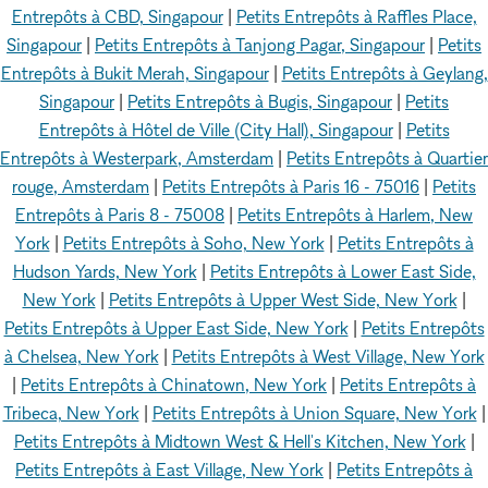
Entrepôts à CBD, Singapour
|
Petits Entrepôts à Raffles Place,
Singapour
|
Petits Entrepôts à Tanjong Pagar, Singapour
|
Petits
Entrepôts à Bukit Merah, Singapour
|
Petits Entrepôts à Geylang,
Singapour
|
Petits Entrepôts à Bugis, Singapour
|
Petits
Entrepôts à Hôtel de Ville (City Hall), Singapour
|
Petits
Entrepôts à Westerpark, Amsterdam
|
Petits Entrepôts à Quartier
rouge, Amsterdam
|
Petits Entrepôts à Paris 16 - 75016
|
Petits
Entrepôts à Paris 8 - 75008
|
Petits Entrepôts à Harlem, New
York
|
Petits Entrepôts à Soho, New York
|
Petits Entrepôts à
Hudson Yards, New York
|
Petits Entrepôts à Lower East Side,
New York
|
Petits Entrepôts à Upper West Side, New York
|
Petits Entrepôts à Upper East Side, New York
|
Petits Entrepôts
à Chelsea, New York
|
Petits Entrepôts à West Village, New York
|
Petits Entrepôts à Chinatown, New York
|
Petits Entrepôts à
Tribeca, New York
|
Petits Entrepôts à Union Square, New York
|
Petits Entrepôts à Midtown West & Hell's Kitchen, New York
|
Petits Entrepôts à East Village, New York
|
Petits Entrepôts à