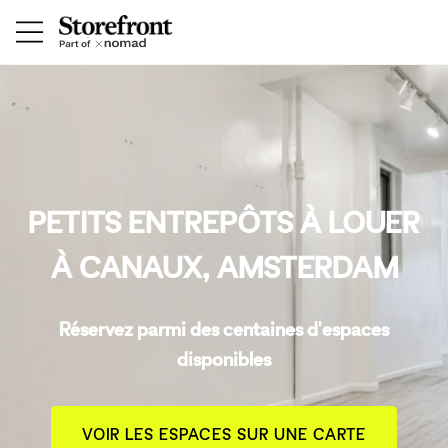
PETITS ENTREPÔTS À LOUER
À CANAUX, AMSTERDAM
Réservez parmi des centaines d'espaces
disponibles
VOIR LES ESPACES SUR UNE CARTE