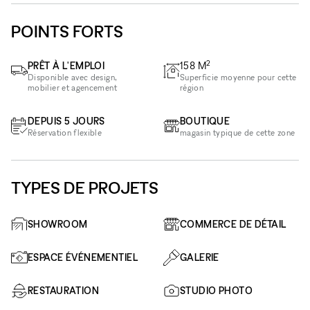
POINTS FORTS
2
PRÊT À L'EMPLOI
158
M
Disponible avec design,
Superficie moyenne pour cette
mobilier et agencement
région
DEPUIS 5 JOURS
BOUTIQUE
Réservation flexible
magasin typique de cette zone
TYPES DE PROJETS
SHOWROOM
COMMERCE DE DÉTAIL
ESPACE ÉVÉNEMENTIEL
GALERIE
RESTAURATION
STUDIO PHOTO