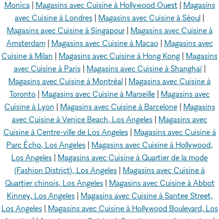
Monica
|
Magasins avec Cuisine à Hollywood Ouest
|
Magasins
avec Cuisine à Londres
|
Magasins avec Cuisine à Séoul
|
Magasins avec Cuisine à Singapour
|
Magasins avec Cuisine à
Amsterdam
|
Magasins avec Cuisine à Macao
|
Magasins avec
Cuisine à Milan
|
Magasins avec Cuisine à Hong Kong
|
Magasins
avec Cuisine à Paris
|
Magasins avec Cuisine à Shanghaï
|
Magasins avec Cuisine à Montréal
|
Magasins avec Cuisine à
Toronto
|
Magasins avec Cuisine à Marseille
|
Magasins avec
Cuisine à Lyon
|
Magasins avec Cuisine à Barcelone
|
Magasins
avec Cuisine à Venice Beach, Los Angeles
|
Magasins avec
Cuisine à Centre-ville de Los Angeles
|
Magasins avec Cuisine à
Parc Écho, Los Angeles
|
Magasins avec Cuisine à Hollywood,
Los Angeles
|
Magasins avec Cuisine à Quartier de la mode
(Fashion District), Los Angeles
|
Magasins avec Cuisine à
Quartier chinois, Los Angeles
|
Magasins avec Cuisine à Abbot
Kinney, Los Angeles
|
Magasins avec Cuisine à Santee Street,
Los Angeles
|
Magasins avec Cuisine à Hollywood Boulevard, Los