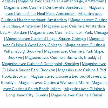
Angeles
|
Magasins avec Cuisine à Quartier rouge, Amsterdam
|
Magasins avec Cuisine à Centre-ville, Amsterdam
|
Magasins
avec Cuisine à Les Neuf Rues, Amsterdam
|
Magasins avec
Cuisine à Haarlemmerbuurt, Amsterdam
|
Magasins avec Cuisine
à Jordaan, Amsterdam
|
Magasins avec Cuisine à Amsterdam
Est, Amsterdam
|
Magasins avec Cuisine à Lincoln Park, Chicago
|
Magasins avec Cuisine à Logan Square, Chicago
|
Magasins
avec Cuisine à West Loop, Chicago
|
Magasins avec Cuisine à
Williamsburg, Brooklyn
|
Magasins avec Cuisine à Park Slope,
Brooklyn
|
Magasins avec Cuisine à Bushwick, Brooklyn
|
Magasins avec Cuisine à Greenpoint, Brooklyn
|
Magasins avec
Cuisine à Sunset Park, Brooklyn
|
Magasins avec Cuisine à Red
Hook, Brooklyn
|
Magasins avec Cuisine à Bedford-Stuyvesant,
Brooklyn
|
Magasins avec Cuisine à Wynwood, Miami
|
Magasins
avec Cuisine à South Beach, Miami
|
Magasins avec Cuisine à
Long Island City, Queens
|
Magasins avec Cuisine à Dubai