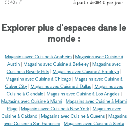
2
à partir de
par jour
40
m
area in Jersey City. It has an open plan, hardwood floor, li
384 €
Explorer plus d'espaces dans le
monde :
Magasins avec Cuisine à Anaheim
|
Magasins avec Cuisine à
Austin
|
Magasins avec Cuisine à Berkeley
|
Magasins avec
Cuisine à Beverly Hills
|
Magasins avec Cuisine à Brooklyn
|
Magasins avec Cuisine à Chicago
|
Magasins avec Cuisine à
Culver City
|
Magasins avec Cuisine à Dallas
|
Magasins avec
Cuisine à Glendale
|
Magasins avec Cuisine à Los Angeles
|
Magasins avec Cuisine à Miami
|
Magasins avec Cuisine à Miami
Plage
|
Magasins avec Cuisine à New York
|
Magasins avec
Cuisine à Oakland
|
Magasins avec Cuisine à Queens
|
Magasins
avec Cuisine à San Francisco
|
Magasins avec Cuisine à Santa