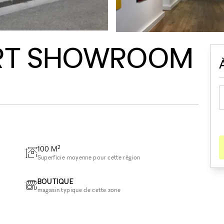
ART SHOWROOM
2
100
M
Superficie moyenne pour cette région
BOUTIQUE
magasin typique de cette zone