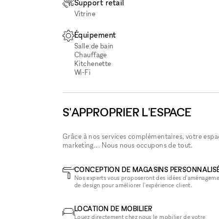
Support retail
Vitrine
Équipement
Salle de bain
Chauffage
Kitchenette
Wi‑Fi
S'APPROPRIER L'ESPACE
Grâce à nos services complémentaires, votre espace
marketing... Nous nous occupons de tout.
CONCEPTION DE MAGASINS PERSONNALIS
Nos experts vous proposeront des idées d'aménageme
de design pour améliorer l'expérience client.
LOCATION DE MOBILIER
Louez directement chez nous le mobilier de votre