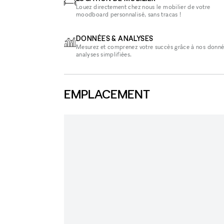
Louez directement chez nous le mobilier de votre
moodboard personnalisé, sans tracas !
DONNÉES & ANALYSES
Mesurez et comprenez votre succès grâce à nos donné
analyses simplifiées.
EMPLACEMENT