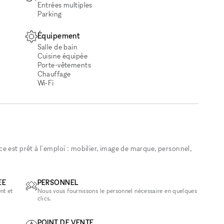
Entrées multiples
Parking
Équipement
Salle de bain
Cuisine équipée
Porte-vêtements
Chauffage
Wi‑Fi
 est prêt à l'emploi : mobilier, image de marque, personnel,
ÉE
PERSONNEL
nt et
Nous vous fournissons le personnel nécessaire en quelques
clics.
POINT DE VENTE