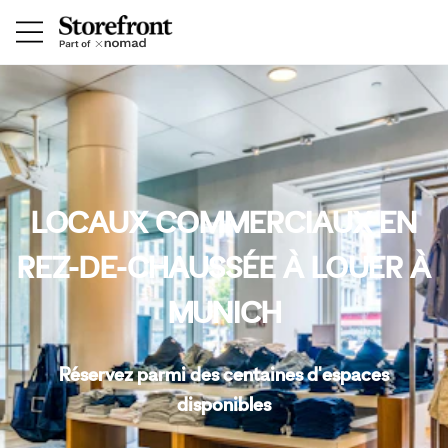
LOCAUX COMMERCIAUX EN
REZ-DE-CHAUSSÉE À LOUER À
MUNICH
Réservez parmi des centaines d'espaces
disponibles