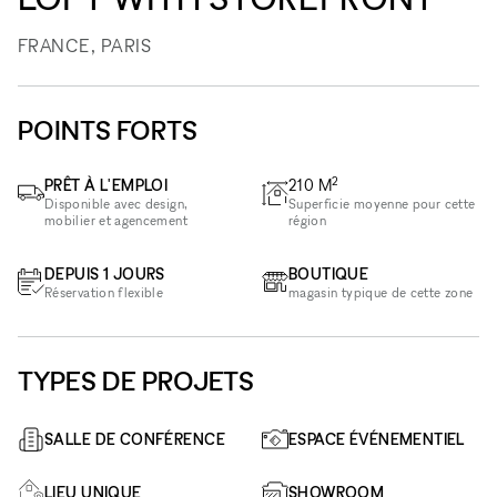
FRANCE, PARIS
POINTS FORTS
2
PRÊT À L'EMPLOI
210
M
Disponible avec design,
Superficie moyenne pour cette
mobilier et agencement
région
DEPUIS 1 JOURS
BOUTIQUE
Réservation flexible
magasin typique de cette zone
TYPES DE PROJETS
SALLE DE CONFÉRENCE
ESPACE ÉVÉNEMENTIEL
LIEU UNIQUE
SHOWROOM