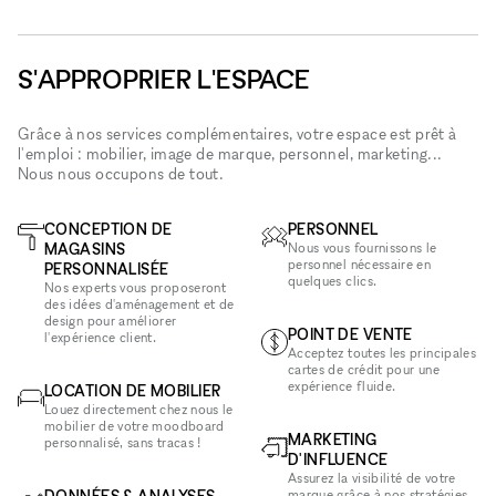
S'APPROPRIER L'ESPACE
Grâce à nos services complémentaires, votre espace est prêt à
l'emploi : mobilier, image de marque, personnel, marketing...
Nous nous occupons de tout.
CONCEPTION DE
PERSONNEL
MAGASINS
Nous vous fournissons le
personnel nécessaire en
PERSONNALISÉE
quelques clics.
Nos experts vous proposeront
des idées d'aménagement et de
design pour améliorer
POINT DE VENTE
l'expérience client.
Acceptez toutes les principales
cartes de crédit pour une
expérience fluide.
LOCATION DE MOBILIER
Louez directement chez nous le
mobilier de votre moodboard
MARKETING
personnalisé, sans tracas !
D'INFLUENCE
Assurez la visibilité de votre
DONNÉES & ANALYSES
marque grâce à nos stratégies