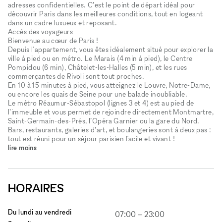
adresses confidentielles. C’est le point de départ idéal pour
découvrir Paris dans les meilleures conditions, tout en logeant
dans un cadre luxueux et reposant.
Accès des voyageurs
Bienvenue au cœur de Paris !
Depuis l'appartement, vous êtes idéalement situé pour explorer la
ville à pied ou en métro. Le Marais (4 min à pied), le Centre
Pompidou (6 min), Châtelet-les-Halles (5 min), et les rues
commerçantes de Rivoli sont tout proches.
En 10 à 15 minutes à pied, vous atteignez le Louvre, Notre-Dame,
ou encore les quais de Seine pour une balade inoubliable.
Le métro Réaumur-Sébastopol (lignes 3 et 4) est au pied de
l’immeuble et vous permet de rejoindre directement Montmartre,
Saint-Germain-des-Prés, l’Opéra Garnier ou la gare du Nord.
Bars, restaurants, galeries d’art, et boulangeries sont à deux pas :
tout est réuni pour un séjour parisien facile et vivant !
lire moins
HORAIRES
Du lundi au vendredi
07:00
–
23:00