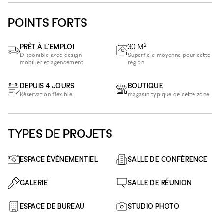
POINTS FORTS
2
PRÊT À L'EMPLOI
30
M
Disponible avec design,
Superficie moyenne pour cette
mobilier et agencement
région
DEPUIS 4 JOURS
BOUTIQUE
Réservation flexible
magasin typique de cette zone
TYPES DE PROJETS
ESPACE ÉVÉNEMENTIEL
SALLE DE CONFÉRENCE
GALERIE
SALLE DE RÉUNION
ESPACE DE BUREAU
STUDIO PHOTO