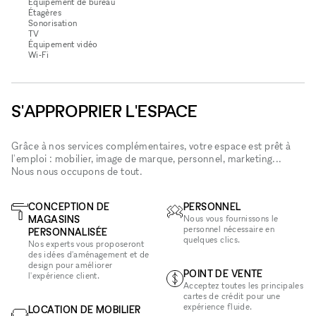
Équipement de bureau
Étagères
Sonorisation
TV
Équipement vidéo
Wi‑Fi
S'APPROPRIER L'ESPACE
Grâce à nos services complémentaires, votre espace est prêt à
l'emploi : mobilier, image de marque, personnel, marketing...
Nous nous occupons de tout.
CONCEPTION DE
PERSONNEL
MAGASINS
Nous vous fournissons le
personnel nécessaire en
PERSONNALISÉE
quelques clics.
Nos experts vous proposeront
des idées d'aménagement et de
design pour améliorer
POINT DE VENTE
l'expérience client.
Acceptez toutes les principales
cartes de crédit pour une
expérience fluide.
LOCATION DE MOBILIER