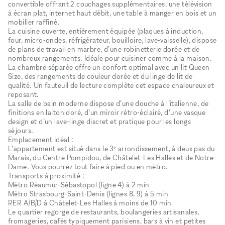
convertible offrant 2 couchages supplémentaires, une télévision
à écran plat, internet haut débit, une table à manger en bois et un
mobilier raffiné.
La cuisine ouverte, entièrement équipée (plaques à induction,
four, micro-ondes, réfrigérateur, bouilloire, lave-vaisselle), dispose
de plans de travail en marbre, d’une robinetterie dorée et de
nombreux rangements. Idéale pour cuisiner comme à la maison.
La chambre séparée offre un confort optimal avec un lit Queen
Size, des rangements de couleur dorée et du linge de lit de
qualité. Un fauteuil de lecture complète cet espace chaleureux et
reposant.
La salle de bain moderne dispose d’une douche à l’italienne, de
finitions en laiton doré, d’un miroir rétro-éclairé, d’une vasque
design et d’un lave-linge discret et pratique pour les longs
séjours.
Emplacement idéal :
L’appartement est situé dans le 3ᵉ arrondissement, à deux pas du
Marais, du Centre Pompidou, de Châtelet-Les Halles et de Notre-
Dame. Vous pourrez tout faire à pied ou en métro.
Transports à proximité :
Métro Réaumur-Sébastopol (ligne 4) à 2 min
Métro Strasbourg-Saint-Denis (lignes 8, 9) à 5 min
RER A/B/D à Châtelet-Les Halles à moins de 10 min
Le quartier regorge de restaurants, boulangeries artisanales,
fromageries, cafés typiquement parisiens, bars à vin et petites