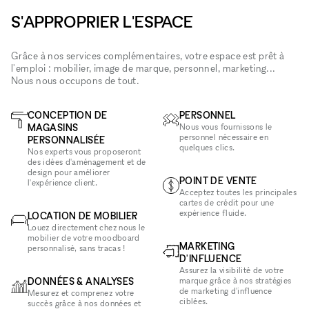
S'APPROPRIER L'ESPACE
Grâce à nos services complémentaires, votre espace est prêt à
l'emploi : mobilier, image de marque, personnel, marketing...
Nous nous occupons de tout.
CONCEPTION DE
PERSONNEL
MAGASINS
Nous vous fournissons le
personnel nécessaire en
PERSONNALISÉE
quelques clics.
Nos experts vous proposeront
des idées d'aménagement et de
design pour améliorer
POINT DE VENTE
l'expérience client.
Acceptez toutes les principales
cartes de crédit pour une
expérience fluide.
LOCATION DE MOBILIER
Louez directement chez nous le
mobilier de votre moodboard
MARKETING
personnalisé, sans tracas !
D'INFLUENCE
Assurez la visibilité de votre
DONNÉES & ANALYSES
marque grâce à nos stratégies
de marketing d'influence
Mesurez et comprenez votre
ciblées.
succès grâce à nos données et