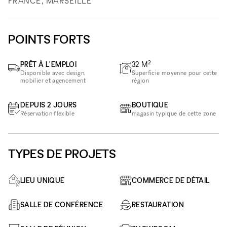
FRANCE, MARSEILLE
POINTS FORTS
2
PRÊT À L'EMPLOI
32
M
Disponible avec design,
Superficie moyenne pour cette
mobilier et agencement
région
DEPUIS 2 JOURS
BOUTIQUE
Réservation flexible
magasin typique de cette zone
TYPES DE PROJETS
LIEU UNIQUE
COMMERCE DE DÉTAIL
SALLE DE CONFÉRENCE
RESTAURATION