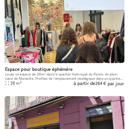
Espace pour boutique éphémère
Louez un espace de 28m² dans le quartier historique du Panier, en plein
cœur de Marseille. Profitez de l'emplacement stratégique dans un quartier
2
à partir de
par jour
très fréquenté par les touristes, idéal pour une bout
28
m
264 €