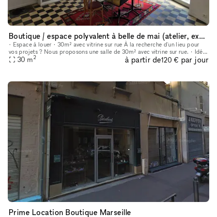
Boutique / espace polyvalent à belle de mai (atelier, expo, court)
• Espace à louer • 30m² avec vitrine sur rue À la recherche d'un lieu pour
vos projets ? Nous proposons une salle de 30m² avec vitrine sur rue. • Idéal
2
à partir de
par jour
pour : ateliers, cours (yoga, danse, arts…),
30
m
120 €
Prime Location Boutique Marseille