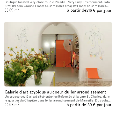
Boutique located very close to Rue Paradis - Very Busy Environnment. Total
Size: 89 sqm Ground Floor: 44 sqm (sales area) 1st Floor: 45 sqm (sales
2
à partir de
par jour
use possible)
89
m
216 €
Galerie d'art atypique au coeur du 1er arrondissement
Un espace dédié à l'art situé entre les Réformés et la gare St Charles, dans
le quartier du Chapitre dans le 1er arrondissement de Marseille. Du cachet
2
à partir de
par jour
authentique avec du carrelage ancien, une arc
68
m
180 €