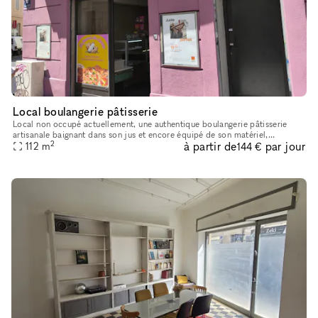
Local boulangerie pâtisserie
Local non occupé actuellement, une authentique boulangerie pâtisserie
artisanale baignant dans son jus et encore équipé de son matériel,
2
à partir de
par jour
disponible à la location pour boutique éphémère, événement div
112
m
144 €