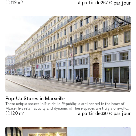
2
à partir de
par jour
119
m
267 €
Pop-Up Stores in Marseille
These unique spaces in Rue de La République are located in the heart of
Marseille's retail activity and dynamism! These spaces are truly a one-of-
2
à partir de
par jour
kind Retail Pop-Up Store opportunity to target the So
120
m
330 €