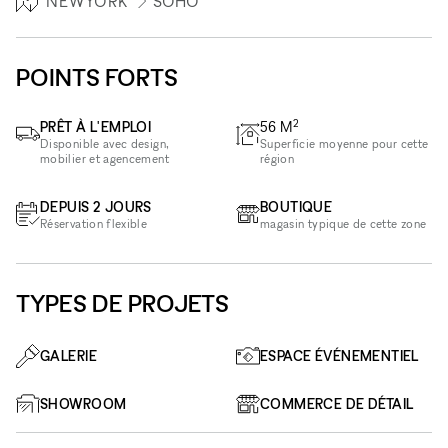
NEWYORK
SOHO
POINTS FORTS
2
PRÊT À L'EMPLOI
56
M
Disponible avec design,
Superficie moyenne pour cette
mobilier et agencement
région
DEPUIS 2 JOURS
BOUTIQUE
Réservation flexible
magasin typique de cette zone
TYPES DE PROJETS
GALERIE
ESPACE ÉVÉNEMENTIEL
SHOWROOM
COMMERCE DE DÉTAIL