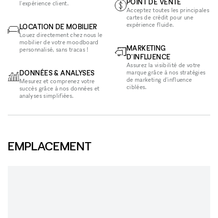
POINT DE VENTE
l'expérience client.
Acceptez toutes les principales
cartes de crédit pour une
expérience fluide.
LOCATION DE MOBILIER
Louez directement chez nous le
mobilier de votre moodboard
MARKETING
personnalisé, sans tracas !
D'INFLUENCE
Assurez la visibilité de votre
DONNÉES & ANALYSES
marque grâce à nos stratégies
de marketing d'influence
Mesurez et comprenez votre
ciblées.
succès grâce à nos données et
analyses simplifiées.
EMPLACEMENT