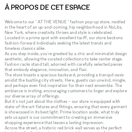
À PROPOS DE CET ESPACE
Welcome to our " AT THE VENUE " fashion pop-up store, nestled
in the heart of an up-and-coming, hip neighborhood in NoLita,
New York, where creativity thrives and style is celebrated.
Located in a prime spot with excellent tariff, our store beckons
fashion-forward individuals seeking the latest trends and
timeless classics alike.
As you step inside, you're greeted by a chic and minimalist design
aesthetic, allowing the curated collections to take center stage.
Fashion racks stand tall, adorned with carefully selected pieces
that embody elegance, innovation, and flair.
The store boasts a spacious backyard, providing a tranquil oasis
amidst the bustling city streets. Here, guests can unwind, mingle,
and perhaps even find inspiration for their next ensemble. The
ambiance is inviting, encouraging customers to linger and explore
our diverse array of offerings.
But it's not just about the clothes – our store is equipped with
state-of-the-art fixtures and fittings, ensuring that every garment
is showcased in its best light. Prime location aside, what truly
sets us apart is our commitment to creating an immersive
shopping experience that leaves a lasting impression.
Across the street, a historic red brick wall serves as the perfect