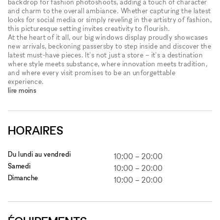
backdrop for fashion photoshoots, adding a touch of character
and charm to the overall ambiance. Whether capturing the latest
looks for social media or simply reveling in the artistry of fashion,
this picturesque setting invites creativity to flourish.
At the heart of it all, our big windows display proudly showcases
new arrivals, beckoning passersby to step inside and discover the
latest must-have pieces. It's not just a store – it's a destination
where style meets substance, where innovation meets tradition,
and where every visit promises to be an unforgettable
experience.
lire moins
HORAIRES
Du lundi au vendredi
10:00
–
20:00
Samedi
10:00
–
20:00
Dimanche
10:00
–
20:00