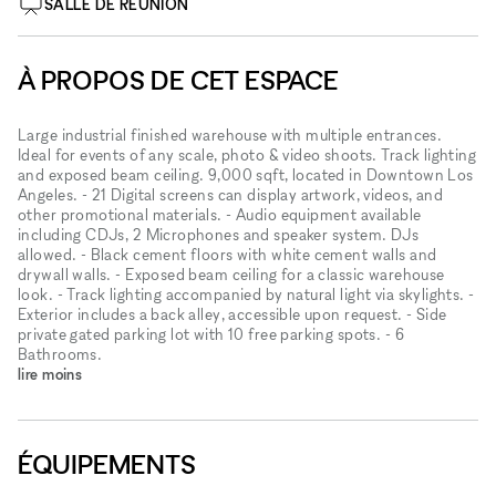
SALLE DE RÉUNION
À PROPOS DE CET ESPACE
Large industrial finished warehouse with multiple entrances.
Ideal for events of any scale, photo & video shoots. Track lighting
and exposed beam ceiling. 9,000 sqft, located in Downtown Los
Angeles. - 21 Digital screens can display artwork, videos, and
other promotional materials. - Audio equipment available
including CDJs, 2 Microphones and speaker system. DJs
allowed. - Black cement floors with white cement walls and
drywall walls. - Exposed beam ceiling for a classic warehouse
look. - Track lighting accompanied by natural light via skylights. -
Exterior includes a back alley, accessible upon request. - Side
private gated parking lot with 10 free parking spots. - 6
Bathrooms.
lire moins
ÉQUIPEMENTS