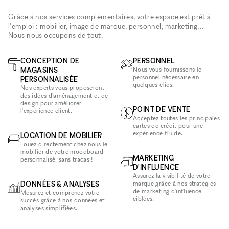
Grâce à nos services complémentaires, votre espace est prêt à
l'emploi : mobilier, image de marque, personnel, marketing...
Nous nous occupons de tout.
CONCEPTION DE
PERSONNEL
MAGASINS
Nous vous fournissons le
personnel nécessaire en
PERSONNALISÉE
quelques clics.
Nos experts vous proposeront
des idées d'aménagement et de
design pour améliorer
POINT DE VENTE
l'expérience client.
Acceptez toutes les principales
cartes de crédit pour une
expérience fluide.
LOCATION DE MOBILIER
Louez directement chez nous le
mobilier de votre moodboard
MARKETING
personnalisé, sans tracas !
D'INFLUENCE
Assurez la visibilité de votre
DONNÉES & ANALYSES
marque grâce à nos stratégies
de marketing d'influence
Mesurez et comprenez votre
ciblées.
succès grâce à nos données et
analyses simplifiées.