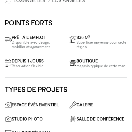
LOSANGELES
LOS ANGELES
POINTS FORTS
2
PRÊT À L'EMPLOI
836
M
Disponible avec design,
Superficie moyenne pour cette
mobilier et agencement
région
DEPUIS 1 JOURS
BOUTIQUE
Réservation flexible
magasin typique de cette zone
TYPES DE PROJETS
ESPACE ÉVÉNEMENTIEL
GALERIE
STUDIO PHOTO
SALLE DE CONFÉRENCE